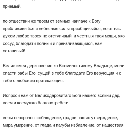
приемый,
по отшествии же твоем от земных наипаче к Богу
приближивыйся и небесныя силы приобщивыйся, но от нас
духом любве твоея не отступивый, и честныя твоя мощи, яко
сосуд благодати полный и преизливающийся, нам
оставивый!
Велие имея дерзновение ко Всемилостивому Владыце, моли
спасти рабы Его, сущей в тебе благодати Его верующия и к
тебе с любовию притекающия.
Испроси нам от Великодаровитаго Бога нашего всякий дар,
всем и коемуждо благопотребен:
веры непорочны соблюдение, градов наших утверждение,
мира умирение, от глада и пагубы избавление, от нашествия