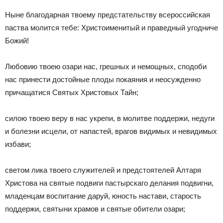
Ныне благодарная твоему предстательству всероссийская
паства молится тебе: Христоименитый и праведный угодниче
Божий!
Любовию твоею озари нас, грешных и немощных, сподоби
нас принести достойные плоды покаяния и неосужденно
причащатися Святых Христовых Тайн;
силою твоею веру в нас укрепи, в молитве поддержи, недуги
и болезни исцели, от напастей, врагов видимых и невидимых
избави;
светом лика твоего служителей и предстоятелей Алтаря
Христова на святые подвиги пастырскаго делания подвигни,
младенцам воспитание даруй, юность настави, старость
поддержи, святыни храмов и святые обители озари;