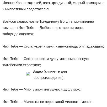
Иоанне Кронштадтский, пастырю дивный, скорый помощниче
и милостивый предстателю!
Вознося славословие Триединому Богу, ты молитвенно
взывал: «Имя Тебе — Любовь: не отвергни меня
заблуждающагося;
Имя Тебе — Сила: укрепи меня изнемогающаго и падающаго;
Имя Тебе — Свет: просвети душу мою, омраченную
житейскими страстями;
Видео (кликните для
воспроизведения).
Имя Тебе — Мир: умири мятущуюся душу мою;
Имя Тебе — Милость: не переставай миловать меня».