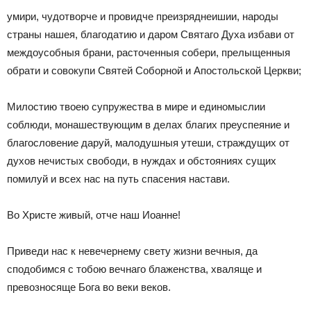
умири, чудотворче и провидче преизряднеишии, народы
страны нашея, благодатию и даром Святаго Духа избави от
междоусобныя брани, расточенныя собери, прелыщенныя
обрати и совокупи Святей Соборной и Апостольской Церкви;
Милостию твоею супружества в мире и единомыслии
соблюди, монашествующим в делах благих преуспеяние и
благословение даруй, малодушныя утеши, страждущих от
духов нечистых свободи, в нуждах и обстояниях сущих
помилуй и всех нас на путь спасения настави.
Во Христе живый, отче наш Иоанне!
Приведи нас к невечернему свету жизни вечныя, да
сподобимся с тобою вечнаго блаженства, хваляще и
превозносяще Бога во веки веков.