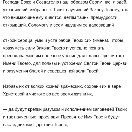
Господи Боже и Создателю наш, образом Своим нас, людей,
украсивший, избранных Твоих научивший Закону Твоему, так
что внимающие ему дивятся, детям тайны премудрости
открывший, Соломону и всем ищущим ее даровавший —
открой сердца, умы и уста рабов Твоих сих (имена), чтобы
уразуметь силу Закона Твоего и успешно познать
преподаваемое им полезное учение для славы Пресвятого
Имени Твоего, для пользы и устроения Святой Твоей Церкви
и разумения благой и совершенной воли Твоей.
Избавь их от всяких козней вражеских, сохрани их в вере
Христовой и чистоте во все время жизни их,
— да будут крепки разумом и исполнением заповедей Твоих
и так наученные, прославят Пресвятое Имя Твое и будут
наследниками Царствия Твоего,