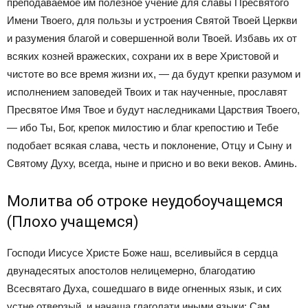
преподаваемое им полезное учение для славы Пресвятого
Имени Твоего, для пользы и устроения Святой Твоей Церкви
и разумения благой и совершенной воли Твоей. Избавь их от
всяких козней вражеских, сохрани их в вере Христовой и
чистоте во все время жизни их, — да будут крепки разумом и
исполнением заповедей Твоих и так наученные, прославят
Пресвятое Имя Твое и будут наследниками Царствия Твоего,
— ибо Ты, Бог, крепок милостию и благ крепостию и Тебе
подобает всякая слава, честь и поклонение, Отцу и Сыну и
Святому Духу, всегда, ныне и присно и во веки веков. Аминь.
​Молитва об отроке неудобоучащемся
(Плохо учащемся)
Господи Иисусе Христе Боже наш, вселивыйся в сердца
двунадесятых апостолов нелицемерно, благодатию
Всесвятаго Духа, сошедшаго в виде огненных язык, и сих
устне отверзый, и начаша глаголати иными языки: Сам