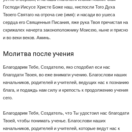
Господи Иисусе Христе Боже наш, ниспосли Того Духа
Твоего Святаго на отроча сие (имя): и насади во ушеса
сердца его Священныя Писания, яже рука Твоя пречистая на
скрижалех начерта законоположнику Моисею, ныне и присно
и во веки веков. Аминь.
Молитва после учения
Благодарим Тебе, Создателю, яко сподобил еси нас
благодати Твоея, во еже внимати учению. Благослови наших
начальников, родителей и учителей, ведущих нас к познанию
блага, и подаждь нам силу и крепость к продолжению учения
сего.
Благодарим Тебя, Создатель, что Ты удостоил нас благодати
Твоей, чтобы понимать ученье. Благослови наших
начальников, родителей и учителей, которые ведут нас к