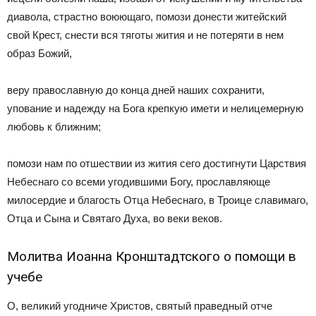
диавола, страстно воюющаго, помози донести житейский
свой Крест, снести вся тяготы жития и не потеряти в нем
образ Божий,
веру православную до конца дней наших сохранити,
упование и надежду на Бога крепкую имети и нелицемерную
любовь к ближним;
помози нам по отшествии из жития сего достигнути Царствия
Небеснаго со всеми угодившими Богу, прославляюще
милосердие и благость Отца Небеснаго, в Троице славимаго,
Отца и Сына и Святаго Духа, во веки веков.
Молитва Иоанна Кронштадтского о помощи в
учебе
О, великий угодниче Христов, святый праведный отче