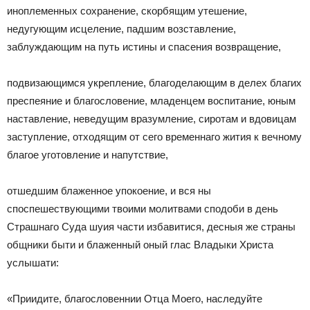
иноплеменных сохранение, скорбящим утешение,
недугующим исцеление, падшим возставление,
заблуждающим на путь истины и спасения возвращение,
подвизающимся укрепление, благоделающим в делех благих
преспеяние и благословение, младенцем воспитание, юным
наставление, неведущим вразумление, сиротам и вдовицам
заступление, отходящим от сего временнаго жития к вечному
благое уготовление и напутствие,
отшедшим блаженное упокоение, и вся ны
споспешествующими твоими молитвами сподоби в день
Страшнаго Суда шуия части избавитися, десныя же страны
общники быти и блаженный оный глас Владыки Христа
услышати:
«Приидите, благословеннии Отца Моего, наследуйте