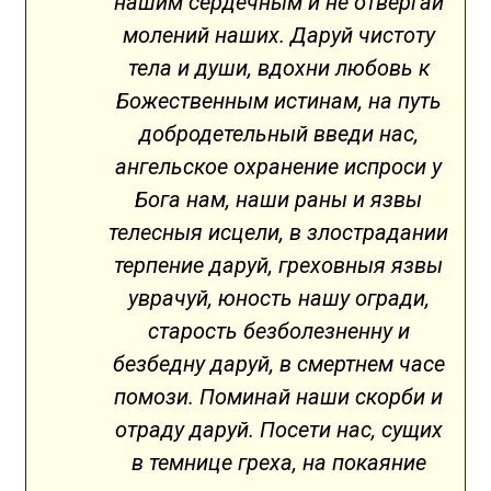
нашим сердечным и не отвергай
молений наших. Даруй чистоту
тела и души, вдохни любовь к
Божественным истинам, на путь
добродетельный введи нас,
ангельское охранение испроси у
Бога нам, наши раны и язвы
телесныя исцели, в злострадании
терпение даруй, греховныя язвы
уврачуй, юность нашу огради,
старость безболезненну и
безбедну даруй, в смертнем часе
помози. Поминай наши скорби и
отраду даруй. Посети нас, сущих
в темнице греха, на покаяние