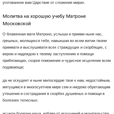
уготованное вам Царствие от сложения мира».
Молитва на хорошую учебу Матроне
Московской
О блаженная мати Матроно, услыши и приими ныне нас,
грешных, молящихся тебе, навыкшая во всем житии твоем
приимати и выслушивати всех страждущих и скорбящих, с
верою и надеждою к твоему заступлению и помощи
прибегающих, скорое поможение и чудесное исцеление всем
подавающи;
да не оскудеет и ныне милосердие твое к нам, недостойным,
мятущимся в многосуетнем мире сем и нигдеже обретающим
утешения и сострадания в скорбех душевных и помощи в
болезнех телесных:
исцели болезни наша, избави от искушений и мучительства