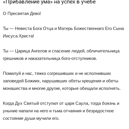
«Прибавление ума» на успех в учебе
О Пресвятая Дево!
Ты — Невеста Бога От­ца и Матерь Божественнаго Его Сына
Иисуса Христа!
Ты — Царица Ангелов и спа­сение людей, обличительница
грешников и наказательница бого-отступников.
Помилуй и нас, тяжко согрешивших и не исполнив­ших
заповедей Божиих, нарушивших обеты крещения и обеты
монашества и многие дру­гие, которые обещали исполнять.
Когда Дух Святый отступил от царя Саула, тогда боязнь и
уныние напали на него и тьма отчаяния и безрадостное
состояние души мучили его.