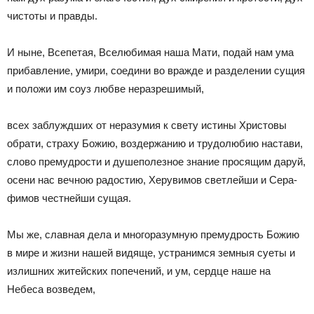
чистоты и правды.
И ныне, Всепетая, Вселюбимая наша Мати, подай нам ума
прибавление, умири, соедини во вражде и разделении сущия
и положи им соуз любве неразрешимый,
всех заблуждших от неразумия к свету истины Христовы
обрати, страху Божию, воздержанию и трудолюбию настави,
слово премудрости и душеполезное знание просящим даруй,
осени нас вечною радостию, Херувимов светлейши и Сера­
фимов честнейши сущая.
Мы же, славная дела и многоразумную премудрость Божию
в мире и жизни нашей видяще, устранимся земныя суеты и
излишних житейских попечений, и ум, сердце наше на
Небеса возведем,