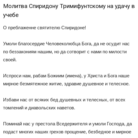
Молитва Спиридону Тримифунтскому на удачу в
учебе
О преблаженне святителю Спиридоне!
Умоли благосердие Человеколюбца Бога, да не осудит нас
по беззакониям нашим, но да сотворит с нами по милости
своей.
Испроси нам, рабам Божиим (имена), у Христа и Бога наше
мирное безмятежное житие, здравие душевное и телесное.
Избави нас от всяких бед душевных и телесных, от всех
томлений и диавольских наветов.
Поминай нас у престола Вседержителя и умоли Господа, да
подаст многих наших грехов прощение, безбедное и мирное