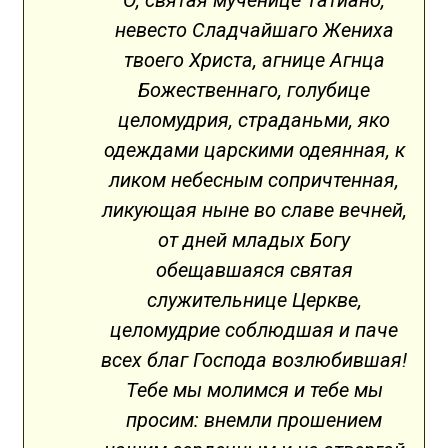
О, святая мученице Татиано,
невесто Сладчайшаго Жениха
твоего Христа, агнице Агнца
Божественнаго, голубице
целомудрия, страданьми, яко
одеждами царскими одеянная, к
ликом небесным сопричтенная,
ликующая ныне во славе вечней,
от дней младых Богу
обещавшаяся святая
служительнице Церкве,
целомудрие соблюдшая и паче
всех благ Господа возлюбившая!
Тебе мы молимся и тебе мы
просим: внемли прошением