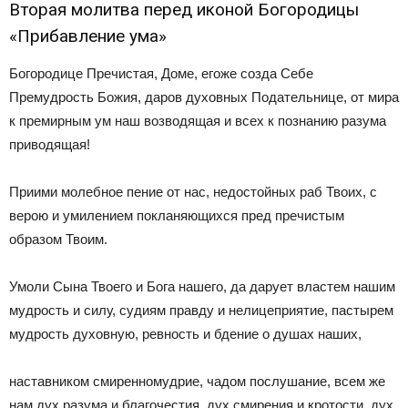
Вторая молитва перед иконой Богородицы
«Прибавление ума»
Богородице Пречистая, Доме, егоже созда Себе
Премудрость Божия, даров духовных Подательнице, от мира
к премирным ум наш возводящая и всех к познанию разума
приводящая!
Приими молебное пение от нас, недостойных раб Твоих, с
верою и умилением покланяющихся пред пречистым
образом Твоим.
Умоли Сына Твоего и Бога нашего, да дарует властем нашим
мудрость и силу, судиям правду и нелицеприятие, пастырем
мудрость духовную, ревность и бдение о душах наших,
наставником смиренномудрие, чадом послушание, всем же
нам дух разума и благочестия, дух смирения и кротости, дух