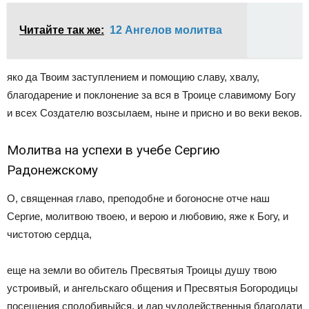
Читайте так же:
12 Ангелов молитва
яко да Твоим заступлением и помощию славу, хвалу,
благодарение и поклонение за вся в Троице славимому Богу
и всех Создателю возсылаем, ныне и присно и во веки веков.
Молитва на успехи в учебе Сергию
Радонежскому
О, священная главо, преподобне и богоносне отче наш
Сергие, молитвою твоею, и верою и любовию, яже к Богу, и
чистотою сердца,
еще на земли во обитель Пресвятыя Троицы душу твою
устроивый, и ангельскаго общения и Пресвятыя Богородицы
посещения сподобивыйся, и дар чудодейственныя благодати