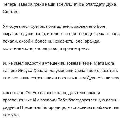
Теперь и мы за грехи наши все лишились благодати Духа
Святаго.
Ум осуетился суетою помышлений, забвение о Боге
омрачило ду­ши наша, и теперь теснят сердце всякаго ро­да
печали, скорби, болезни, ненависть, зло, вражда,
мстительность, злорадство, и прочие грехи.
И, не имея радости и утешения, зовем к Тебе, Мати Бога
нашего Иисуса Христа, да умолиши Сына Твоего простить
нам все на­ши согрешения и послать к нам Духа Утеши­теля,
как послал Он Его на апостолов, да уте­шенные и
просвещенные Им воспоим Тебе благодарственную песнь:
радуйся Пресвятая Богородице, ко спасению прибавившая
нам ума.