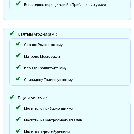
Богородице перед иконой «Прибавление ума»»
Святым угодникам :
Сергию Радонежскому
Матроне Московской
Иоанну Кронштадтскому
Спиридону Тримифунтскому
Еще молитвы :
Молитвы о прибавлении ума
Молитвы на контрольную/экзамен
Молитва перед обучением