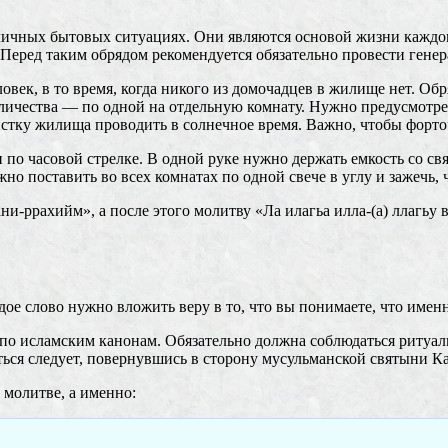
чных бытовых ситуациях. Они являются основой жизни каждого
Перед таким обрядом рекомендуется обязательно провести генер
век, в то время, когда никого из домочадцев в жилище нет. Об
личества — по одной на отдельную комнату. Нужно предусмотрет
чистку жилища проводить в солнечное время. Важно, чтобы форт
о часовой стрелке. В одной руке нужно держать емкость со свя
о поставить во всех комнатах по одной свече в углу и зажечь,
ни-ррахийм», а после этого молитву «Ла илагьа илла-(а) ллагьу 
ое слово нужно вложить веру в то, что вы понимаете, что именн
о исламским канонам. Обязательно должна соблюдаться ритуаль
ться следует, повернувшись в сторону мусульманской святыни Ка
молитве, а именно: