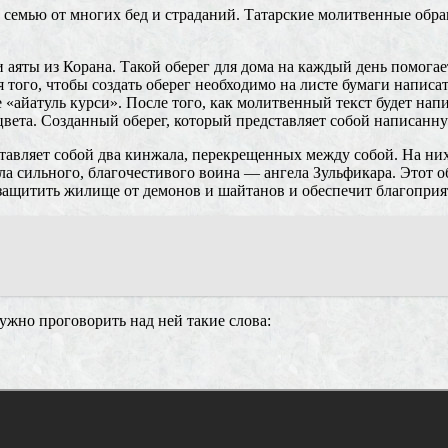
о семью от многих бед и страданий. Татарские молитвенные обра
 аяты из Корана. Такой оберег для дома на каждый день помогае
я того, чтобы создать оберег необходимо на листе бумаги написа
«айатуль курси». После того, как молитвенный текст будет напис
вета. Созданный оберег, который представляет собой написанную
авляет собой два кинжала, перекрещенных между собой. На них 
ла сильного, благочестивого воина — ангела Зульфикара. Этот о
т защитить жилище от демонов и шайтанов и обеспечит благопри
ужно проговорить над ней такие слова: