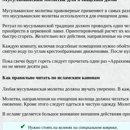
Мусульманские молитвы правоверные применяют в самых разли
что мусульманские молитвы используются для очищения дома. 
Ритуал по мусульманской традиции должен проводить один чело
приобрести в церковной лавке. Ориентировочный расчет их ко
быстро сгорать. Желательно все действия, направленные на о
Каждую комнату, включая подсобные помещения нужно обойти п
святую воду по углам крестообразными движениями. После нужн
Пока свечи будут гореть следует прочитать один раз «Аррахима
но не менее десяти раз.
Как правильно читать по исламским канонам
Любая мусульманская молитва должна звучать уверенно. В кажд
Молитва, направленная на очищения жилища должна читаться п
омовение. Кроме этого следует одеться в чистую одежду. Моли
В исламе уделяется большое внимание внешним действиям при 
Нужно стоять на коленях на специальном коврике;