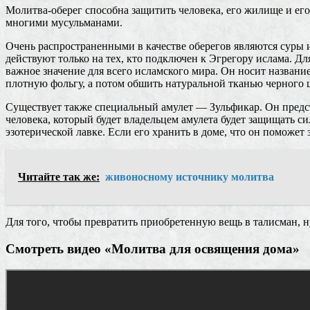
Молитва-оберег способна защитить человека, его жилище и ег
многими мусульманами.
Очень распространенными в качестве оберегов являются суры и
действуют только на тех, кто подключен к Эгрегору ислама. Дл
важное значение для всего исламского мира. Он носит название 
плотную фольгу, а потом обшить натуральной тканью черного ц
Существует также специальный амулет — Зульфикар. Он предст
человека, который будет владельцем амулета будет защищать си
эзотерической лавке. Если его хранить в доме, что он поможе
Читайте так же:
живоносному источнику молитва
Для того, чтобы превратить приобретенную вещь в талисман, н
Смотреть видео «Молитва для освящения дома»