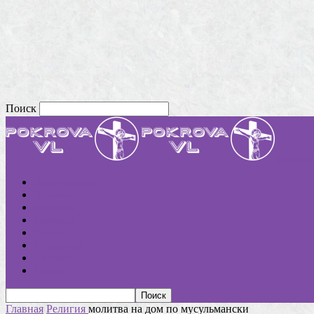
Поиск
pokrova
Православие
Здравие
Церковь
Религия
Святые
Сборники
Лучшее
Статьи
Главная
Религия
молитва на дом по мусульмански