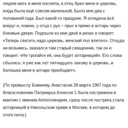
людям мать в меня посеяла, а отец брал меня в церковь,
когда была ещё совсем маленькой. Было мне два с
половиной года. Был какой-то праздник. Я оглядела всё
вокруг и, помню, у отца с рук – прыг и прямо в алтарь через
боковые двери. Подошли ко мне двоё в ризах и говорят:
«Теперь святить надо церковь, женский пол влетел». Откуда
ни возьмись, оказался там старый священник, так он и
говорит: «Не трогайте её, она будет алтарницей». Его слова
сбылись: я уже как лет пятнадцать захожу в церковь, и
батюшка меня в алтаре приобщает».
(По промыслу Божиему, Анастасия 28 марта 1967 года по
благословению Патриарха Алексея 1 была пострижена в
мантию с именем Апполлинария, сразу после пострига стала
алтарницей в Никольском храме в Москве, в котором до
этого пела.)