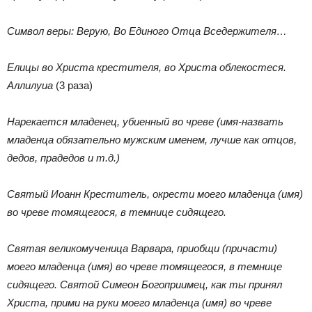
Символ веры: Верую, Во Единого Отца Вседержителя…
Елицы во Христа крестителя, во Христа облекостеся.
Аллилуиа
(3 раза)
Нарекается младенец, убиенный во чреве (имя-назвать
младенца обязательно мужским именем, лучше как отцов,
дедов, прадедов и т.д.)
Святый Иоанн Креститель, окрести моего младенца (имя)
во чреве томящегося, в темнице сидящего.
Святая великомученица Варвара, приобщи (причасти)
моего младенца (имя) во чреве томящегося, в темнице
сидящего. Святой Симеон Богоприимец, как ты принял
Христа, прими на руки моего младенца (имя) во чреве