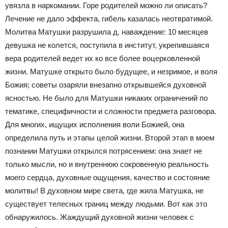
увязла в наркомании. Горе родителей можно ли описать?
Лечение не дало эффекта, гибель казалась неотвратимой.
Молитва Матушки разрушила д. наваждение: 10 месяцев
девушка не колется, поступила в институт, укрепившаяся
вера родителей ведет их ко все более воцерковленной
жизни. Матушке открыто было будущее, и незримое, и воля
Божия; советы озаряли внезапно открывшейся духовной
ясностью. Не было для Матушки никаких ограничений по
тематике, специфичности и сложности предмета разговора.
Для многих, ищущих исполнения воли Божией, она
определила путь и этапы целой жизни. Второй этап в моем
познании Матушки открылся потрясением: она знает не
только мысли, но и внутреннюю сокровенную реальность
моего сердца, духовные ощущения, качество и состояние
молитвы! В духовном мире света, где жила Матушка, не
существует телесных границ между людьми. Вот как это
обнаружилось. Жаждущий духовной жизни человек с