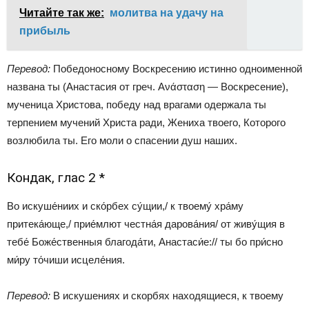
Читайте так же:
молитва на удачу на
прибыль
Перевод:
Победоносному Воскресению истинно одноименной
названа ты (Анастасия от греч. Ανάσταση — Воскресение),
мученица Христова, победу над врагами одержала ты
терпением мучений Христа ради, Жениха твоего, Которого
возлюбила ты. Его моли о спасении душ наших.
Кондак, глас 2 *
Во искуше́ниих и ско́рбех су́щии,/ к твоему́ хра́му
притека́юще,/ прие́млют честна́я дарова́ния/ от живу́щия в
тебе́ Боже́ственныя благода́ти, Анастаси́е:// ты бо при́сно
ми́ру то́чиши исцеле́ния.
Перевод:
В искушениях и скорбях находящиеся, к твоему