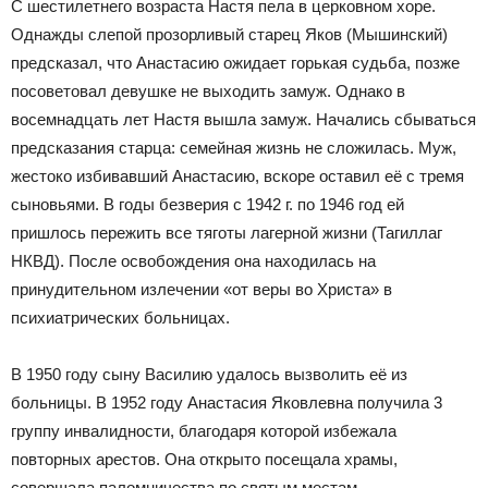
С шестилетнего возраста Настя пела в церковном хоре.
Однажды слепой прозорливый старец Яков (Мышинский)
предсказал, что Анастасию ожидает горькая судьба, позже
посоветовал девушке не выходить замуж. Однако в
восемнадцать лет Настя вышла замуж. Начались сбываться
предсказания старца: семейная жизнь не сложилась. Муж,
жестоко избивавший Анастасию, вскоре оставил её с тремя
сыновьями. В годы безверия с 1942 г. по 1946 год ей
пришлось пережить все тяготы лагерной жизни (Тагиллаг
НКВД). После освобождения она находилась на
принудительном излечении «от веры во Христа» в
психиатрических больницах.
В 1950 году сыну Василию удалось вызволить её из
больницы. В 1952 году Анастасия Яковлевна получила 3
группу инвалидности, благодаря которой избежала
повторных арестов. Она открыто посещала храмы,
совершала паломничества по святым местам,