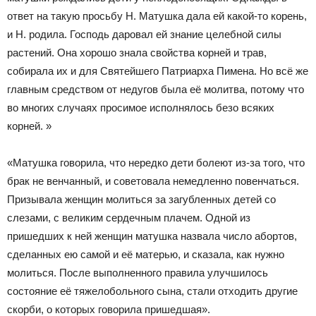
ответ на такую просьбу Н. Матушка дала ей какой-то корень,
и Н. родила. Господь даровал ей знание целебной силы
растений. Она хорошо знала свойства корней и трав,
собирала их и для Святейшего Патриарха Пимена. Но всё же
главным средством от недугов была её молитва, потому что
во многих случаях просимое исполнялось безо всяких
корней. »
«Матушка говорила, что нередко дети болеют из-за того, что
брак не венчанный, и советовала немедленно повенчаться.
Призывала женщин молиться за загубленных детей со
слезами, с великим сердечным плачем. Одной из
пришедших к ней женщин матушка назвала число абортов,
сделанных ею самой и её матерью, и сказала, как нужно
молиться. После выполненного правила улучшилось
состояние её тяжелобольного сына, стали отходить другие
скорби, о которых говорила пришедшая».