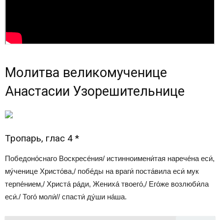
Молитва великомученице
Анастасии Узорешительнице
Тропарь, глас 4 *
Победоно́снаго Воскресе́ния/ истинноимени́тая нарече́на еси́,
му́ченице Христо́ва,/ побе́ды на враги́ поста́вила еси́ мук
терпе́нием,/ Христа́ ра́ди, Жениха́ твоего́,/ Его́же возлюби́ла
еси́./ Того́ моли́// спасти́ ду́ши на́ша.