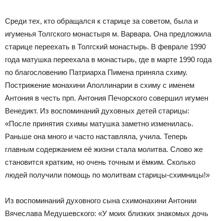
Среди тех, кто обращался к старице за советом, была и
игуменья Толгского монастыря м. Варвара. Она предложила
старице переехать в Толгский монастырь. В феврале 1990
года матушка переехала в монастырь, где в марте 1990 года
по благословению Патриарха Пимена приняла схиму.
Пострижение монахини Аполлинарии в схиму с именем
Антония в честь прп. Антония Печорского совершил игумен
Венедикт. Из воспоминаний духовных детей старицы:
«После принятия схимы матушка заметно изменилась.
Раньше она много и часто наставляла, учила. Теперь
главным содержанием её жизни стала молитва. Слово же
становится кратким, но очень точным и ёмким. Сколько
людей получили помощь по молитвам старицы-схимницы!»
Из воспоминаний духовного сына схимонахини Антонии
Вячеслава Медушевского: «У моих близких знакомых дочь