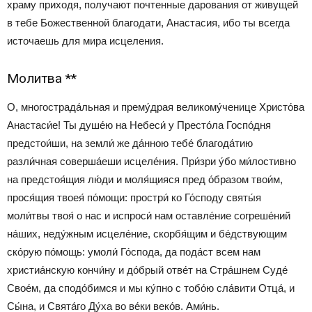
храму приходя, получают почтенные дарования от живущей
в тебе Божественной благодати, Анастасия, ибо ты всегда
источаешь для мира исцеления.
Молитва **
О, многострада́льная и прему́драя великому́ченице Христо́ва
Анастаси́е! Ты душе́ю на Небеси́ у Престо́ла Госпо́дня
предстои́ши, на земли́ же да́нною тебе́ благода́тию
разли́чная соверша́еши исцеле́ния. При́зри у́бо ми́лостивно
на предстоя́щия лю́ди и моля́щияся пред о́бразом твои́м,
прося́щия твоея́ по́мощи: простри́ ко Го́споду святы́я
моли́твы твоя́ о нас и испроси́ нам оставле́ние согреше́ний
на́ших, неду́жным исцеле́ние, скорбя́щим и бе́дствующим
ско́рую по́мощь: умоли́ Го́спода, да пода́ст всем нам
христиа́нскую кончи́ну и до́брый отве́т на Стра́шнем Суде́
Свое́м, да сподо́бимся и мы ку́пно с тобо́ю сла́вити Отца́, и
Сы́на, и Свята́го Ду́ха во ве́ки веко́в. Ами́нь.