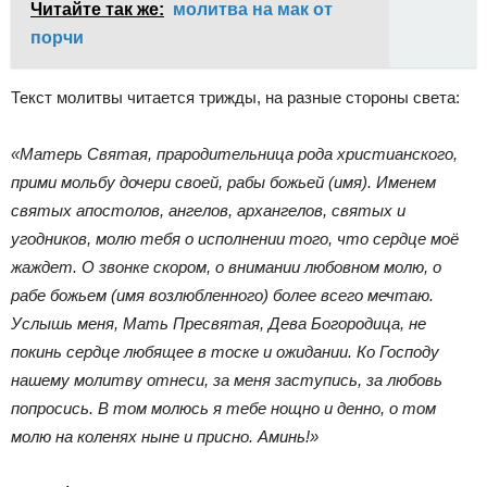
Читайте так же:
молитва на мак от
порчи
Текст молитвы читается трижды, на разные стороны света:
«Матерь Святая, прародительница рода христианского,
прими мольбу дочери своей, рабы божьей (имя). Именем
святых апостолов, ангелов, архангелов, святых и
угодников, молю тебя о исполнении того, что сердце моё
жаждет. О звонке скором, о внимании любовном молю, о
рабе божьем (имя возлюбленного) более всего мечтаю.
Услышь меня, Мать Пресвятая, Дева Богородица, не
покинь сердце любящее в тоске и ожидании. Ко Господу
нашему молитву отнеси, за меня заступись, за любовь
попросись. В том молюсь я тебе нощно и денно, о том
молю на коленях ныне и присно. Аминь!»