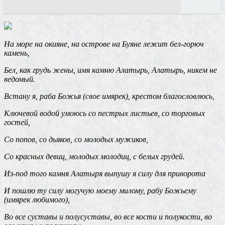
На море на окияне, на острове на Буяне лежит бел-горюч
камень,
Бел, как грудь жены, имя камню Алатырь, Алатырь, никем не
ведомый.
Встану я, раба Божья (свое имярек), крестом благословлюсь,
Ключевой водой умоюсь со пестрых листьев, со торговых
гостей,
Со попов, со дьяков, со молодых мужиков,
Со красных девиц, молодых молодиц, с белых грудей.
Из-под того камня Алатыря выпушу я силу для приворота
И пошлю ту силу могучую моему милому, рабу Божьему
(имярек любимого),
Во все суставы и полусуставы, во все кости и полукости, во