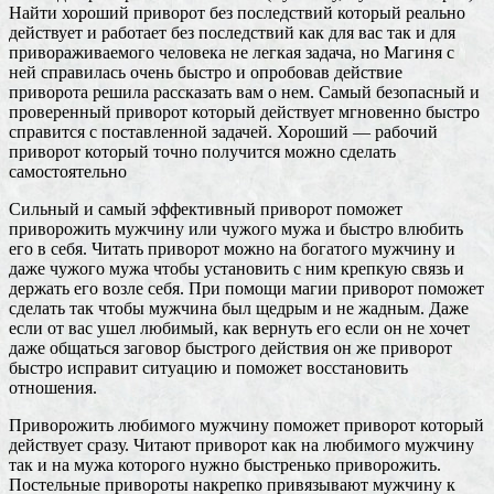
Найти хороший приворот без последствий который реально
действует и работает без последствий как для вас так и для
привораживаемого человека не легкая задача, но Магиня с
ней справилась очень быстро и опробовав действие
приворота решила рассказать вам о нем. Самый безопасный и
проверенный приворот который действует мгновенно быстро
справится с поставленной задачей. Хороший — рабочий
приворот который точно получится можно сделать
самостоятельно
Сильный и самый эффективный приворот поможет
приворожить мужчину или чужого мужа и быстро влюбить
его в себя. Читать приворот можно на богатого мужчину и
даже чужого мужа чтобы установить с ним крепкую связь и
держать его возле себя. При помощи магии приворот поможет
сделать так чтобы мужчина был щедрым и не жадным. Даже
если от вас ушел любимый, как вернуть его если он не хочет
даже общаться заговор быстрого действия он же приворот
быстро исправит ситуацию и поможет восстановить
отношения.
Приворожить любимого мужчину поможет приворот который
действует сразу. Читают приворот как на любимого мужчину
так и на мужа которого нужно быстренько приворожить.
Постельные привороты накрепко привязывают мужчину к