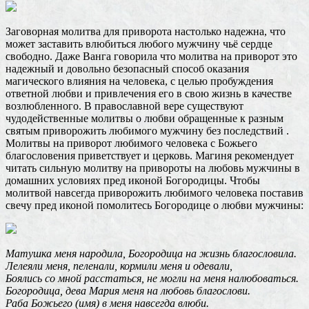
Заговорная молитва для приворота настолько надежна, что
может заставить влюбиться любого мужчину чьё сердце
свободно. Даже Ванга говорила что молитва на приворот это
надежный и довольно безопасный способ оказания
магического влияния на человека, с целью пробуждения
ответной любви и привлечения его в свою жизнь в качестве
возлюбленного. В православной вере существуют
чудодейственные молитвы о любви обращенные к разным
святым приворожить любимого мужчину без последствий .
Молитвы на приворот любимого человека с Божьего
благословения приветствует и церковь. Магиня рекомендует
читать сильную молитву на привороты на любовь мужчины в
домашних условиях пред иконой Богородицы. Чтобы
молитвой навсегда приворожить любимого человека поставив
свечу пред иконой помолитесь Богородице о любви мужчины:
Матушка меня народила, Богородица на жизнь благословила.
Лелеяли меня, пеленали, кормили меня и одевали,
Боялись со мной расстаться, не могли на меня налюбоваться.
Богородица, дева Мария меня на любовь благослови.
Раба Божьего (имя) в меня навсегда влюби.