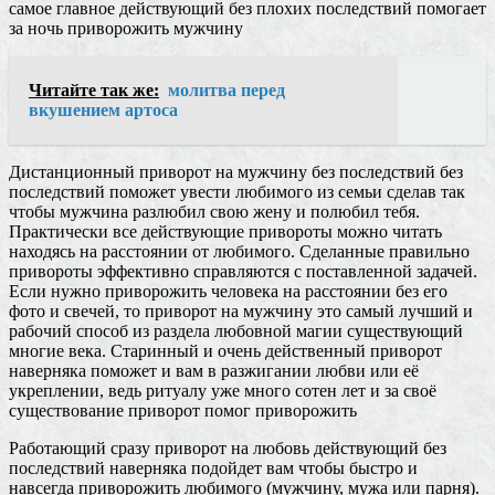
самое главное действующий без плохих последствий помогает
за ночь приворожить мужчину
Читайте так же:
молитва перед
вкушением артоса
Дистанционный приворот на мужчину без последствий без
последствий поможет увести любимого из семьи сделав так
чтобы мужчина разлюбил свою жену и полюбил тебя.
Практически все действующие привороты можно читать
находясь на расстоянии от любимого. Сделанные правильно
привороты эффективно справляются с поставленной задачей.
Если нужно приворожить человека на расстоянии без его
фото и свечей, то приворот на мужчину это самый лучший и
рабочий способ из раздела любовной магии существующий
многие века. Старинный и очень действенный приворот
наверняка поможет и вам в разжигании любви или её
укреплении, ведь ритуалу уже много сотен лет и за своё
существование приворот помог приворожить
Работающий сразу приворот на любовь действующий без
последствий наверняка подойдет вам чтобы быстро и
навсегда приворожить любимого (мужчину, мужа или парня).