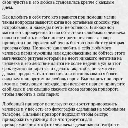
свои чувства и его любовь становилась крепче с каждым
днем.
Как влюбить в себя того кто нравится при помощи магии
таким вопросом задаются когда все остальные способы уже
испробованы и надежды почти не осталось. В любовной
магии есть проверенный способ заставить любимого человека
сильно влюбить в себя и после прочтения слов заговора
приворота привороженный очень быстро полюбит ту которая
провела обряд. Не знаете как влюбить в себя любимого
человека парня мужчины или одноклассника не бойтесь этого
магического ритуала который не несет никакого негатива на
человека и его действие длится не более недели а уж за этот
срок нужно постараться и сделать так, чтобы он захотел и
дальше продолжать отношения или воспользоваться более
сильным приворотом на любовь парня. Выполнять приворот
нужно в следующем порядке, при встрече с парнем прикусите
свой язык и еле слышно скажите слова заговора приворота
чтобы влюбить в себя парня:
Любовный приворот используют если хотят приворожить
человека и у вас есть его фотография сделанная на мобильном
телефоне. Сильный приворот подходит чтобы быстро
приворожить мужчину. Все что требуется для
привораживания это фото человека сделанная на телефон и