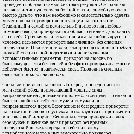
проведения обряда и самый быстрый результат. Сегодня вы
познаете истинную силу любовной магии, способную очень
быстро дать то, что вам необходимо и самостоятельно сделать
моментальный приворот действующий на расстоянии.
Старинный и самый стремительный приворот на любовь
помогает быстро приворожить любимого и навсегда влюбить
его в себя. Срочная магическая привязка на любовь другого
человека называется приворотным влиянием без опасных
последствий. Простой приворот быстрого действия не требует
никакой специальной подготовки и использования
вспомогательных предметов, приворот на любовь по
быстрому делается без свечей и без фото привораживаемого и
действует быстро, практически сразу. Проводить сильный
быстрый приворот на любовь
Сильный приворот на любовь без вреда последствий это
магический обряд привлекающий мощные силы
направленные на достижение вполне благой цели — сильно и
быстро влюбить в себя его: мужчину мужа или
понравившегося парня. Безопасные и безвредные привороты
на разжигание любви с успехом используются на протяжении
многовековой истории. Женщины всегда привораживали к
себе мужей и женихов делая приворот без вредных
последствий не желая вреда ни себе ни своему
возлюбленному и это у них замечательно получалось.