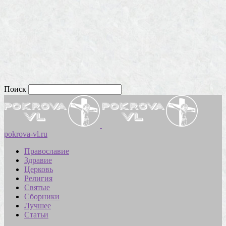
Поиск
pokrova-vl.ru
Православие
Здравие
Церковь
Религия
Святые
Сборники
Лучшее
Статьи