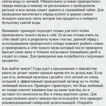
святая вода со свечкой. Обязательное условие приворотного
обряда никогда и никому не рассказывать о проведенном
ритуале и всю жизнь секрет хранить в строжайшей тайне. Для
проведения магического обряда купите в церкви самую
большую красную свечу которая там продается и наберите
бутылочку святой воды
Внимание: приворот подходит только для того чтобы
приворожить чужого мужа к себе. Если вы готовы взять на
себя такой грех и разрушить чужое счастье, данный обряд с
использованием приворотного отвара поможет разбить семью
и приворожить к себе чужого мужа который после приворота
бросает свою жену в течение нескольких ближайших дней и
уходит из семьи. Для проведения вам потребуются следующие
предметы:
Как выйти замуж? Годы идут а предложение о замужестве
никто не делает значит пришло время что то делать вам. Если
уже есть любимый мужчина сделайте этот легкий но очень
сильный и эффективный приворотный заговор на то чтобы
любимый женился. Приворот гарантирует, что Ваш любимый
не только ответит взаимностью на ваши чувства, но и
заставит его жениться на Вас в очень короткие сроки. Для
осуществления своего замужества используйте этот приворот
рекомендованный сибирской целительницей. Откройте