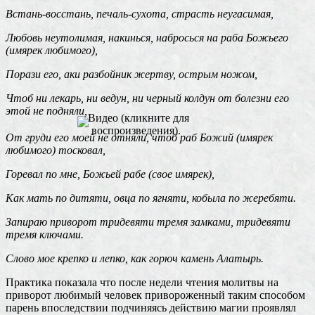
Встань-восстань, печаль-сухота, страсть неугасимая,
Любовь неутолимая, накинься, набросься на раба Божьего
(имярек любимого),
Порази его, аки разбойник жертву, острым ножом,
Чтоб ни лекарь, ни ведун, ни черный колдун от болезни его
этой не подняли,
Видео (кликните для
воспроизведения).
От груди его моей не отняли, чтоб раб Божий (имярек
любимого) тосковал,
Горевал по мне, Божьей рабе (свое имярек),
Как мать по дитяти, овца по ягняти, кобыла по жеребяти.
Запираю приворот тридевяти тремя замками, тридевяти
тремя ключами.
Слово мое крепко и лепко, как горюч камень Алатырь.
Практика показала что после недели чтения молитвы на
приворот любимый человек привороженный таким способом
парень впоследствии подчиняясь действию магии проявлял