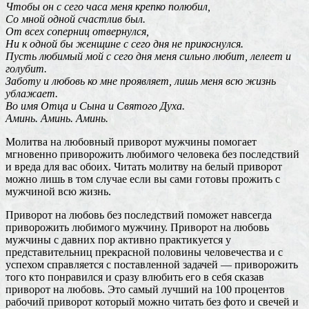
Чтобы он с сего часа меня крепко полюбил,
Со мной одной счастлив был.
От всех соперниц отвернулся,
Ни к одной бы женщине с сего дня не прикоснулся.
Пусть любимый мой с сего дня меня сильно любит, лелеет и
голубит.
Заботу и любовь ко мне проявляет, лишь меня всю жизнь
ублажает.
Во имя Отца и Сына и Святого Духа.
Аминь. Аминь. Аминь.
Молитва на любовный приворот мужчины помогает
мгновенно приворожить любимого человека без последствий
и вреда для вас обоих. Читать молитву на белый приворот
можно лишь в том случае если вы сами готовы прожить с
мужчиной всю жизнь.
Приворот на любовь без последствий поможет навсегда
приворожить любимого мужчину. Приворот на любовь
мужчины с давних пор активно практикуется у
представительниц прекрасной половины человечества и с
успехом справляется с поставленной задачей — приворожить
того кто понравился и сразу влюбить его в себя сказав
приворот на любовь. Это самый лучший на 100 процентов
рабочий приворот который можно читать без фото и свечей и