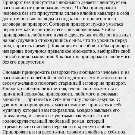
Приворот без присутствия любимого делается действует на
расстоянии от привораживаемого. Чтобы приворожить
человека без его присутствия сильно влюбив кавалера в себя
достаточно стакана воды из под крана и прочитанного
заговора на приворот. Сотворив приворот нужно умыться
перед тем как вы встретитесь с возлюбленным. Чтобы
приворожить любимого нужно сделать так чтобы он взглянул
на вас (случайно столкнувшись с ним, что то уронить перед
ним, спросить время. ). Как видите способов чтобы приворот
наверняка получился превеликое множество, выбирайте свой
способ привораживания. Как быстро приворожить любимого
без его присутствия
Словами приворожить (заворожить) любимого человека и на
расстоянии волшебной силой подчинить его мысли и волю
своему желанию помогает старинный заговор на приворот.
Любовь, особенно безответная, очень часто может стать
причиной ворожбы, приворожить любимого и словами
влюбить — привязать к себе под силу любой девушке. С
давних пор приворотная магия помогает привязать к себе
мужчину который вам понравился, всецело завладев его
вниманием, мыслями и чувствами закружить с ним
головокружительный любовный роман, который
стремительно способен перерасти в крепкую любовь.
Приворожить и на расстоянии словами влюбить в себя под