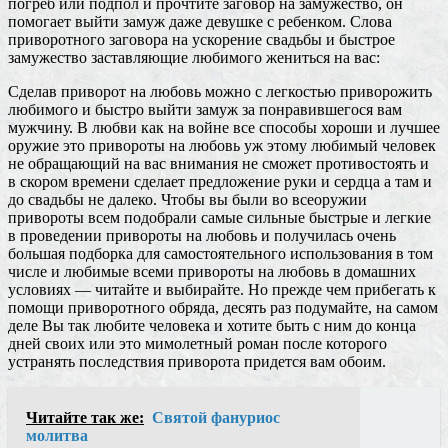
погреб или подпол и прочтите заговор на замужество, он
помогает выйти замуж даже девушке с ребенком. Слова
приворотного заговора на ускорение свадьбы и быстрое
замужество заставляющие любимого жениться на вас:
Сделав приворот на любовь можно с легкостью приворожить
любимого и быстро выйти замуж за понравившегося вам
мужчину. В любви как на войне все способы хороши и лучшее
оружие это привороты на любовь уж этому любимый человек
не обращающий на вас внимания не сможет противостоять и
в скором времени сделает предложение руки и сердца а там и
до свадьбы не далеко. Чтобы вы были во всеоружии
привороты всем подобрали самые сильные быстрые и легкие
в проведении привороты на любовь и получилась очень
большая подборка для самостоятельного использования в том
числе и любимые всеми привороты на любовь в домашних
условиях — читайте и выбирайте. Но прежде чем прибегать к
помощи приворотного обряда, десять раз подумайте, на самом
деле Вы так любите человека и хотите быть с ним до конца
дней своих или это мимолетный роман после которого
устранять последствия приворота придется вам обоим.
Читайте так же:
Святой фануриос
молитва