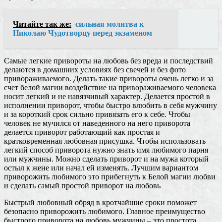
Читайте так же:
сильная молитва к
Николаю Чудотворцу перед экзаменом
Самые легкие привороты на любовь без вреда и последствий
делаются в домашних условиях без свечей и без фото
привораживаемого. Делать такие привороты очень легко и за
счет белой магии воздействие на привораживаемого человека
носит легкий и не навязчивый характер. Делается простой в
исполнении приворот, чтобы быстро влюбить в себя мужчину
и за короткий срок сильно привязать его к себе. Чтобы
человек не мучился от наведенного на него приворота
делается приворот работающий как простая и
кратковременная любовная присушка. Чтобы использовать
легкий способ приворота нужно знать имя любимого парня
или мужчины. Можно сделать приворот и на мужа который
остыл к жене или начал ей изменять. Лучшим вариантом
приворожить любимого это прибегнуть к Белой магии любви
и сделать самый простой приворот на любовь
Быстрый любовный обряд в кротчайшие сроки поможет
безопасно приворожить любимого. Главное преимущество
быстрого приворота на любовь мужчины – это простота