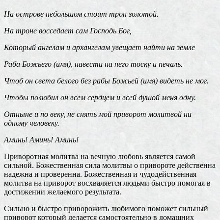
На острове небольшом стоит трон золотой.
На троне восседает сам Господь Бог,
Который ангелам и архангелам увещает найти на земле
Раба Божьего (имя), навести на него тоску и печаль.
Чтоб он света белого без рабы Божьей (имя) видеть не мог.
Чтобы полюбил он всем сердцем и всей душой меня одну.
Отныне и по веку, не снять мой приворот молитвой ни
одному человеку.
Аминь! Аминь! Аминь!
Приворотная молитва на вечную любовь является самой
сильной. Божественная сила молитвы о привороте действенна
надежна и проверенна. Божественная и чудодейственная
молитва на приворот восхваляется людьми быстро помогая в
достижении желаемого результата.
Сильно и быстро приворожить любимого поможет сильный
приворот который делается самостоятельно в домашних