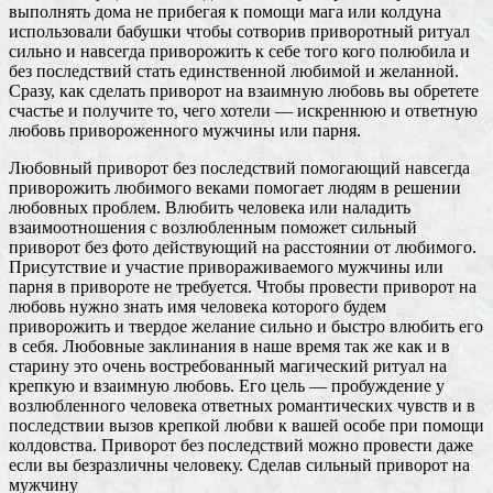
выполнять дома не прибегая к помощи мага или колдуна
использовали бабушки чтобы сотворив приворотный ритуал
сильно и навсегда приворожить к себе того кого полюбила и
без последствий стать единственной любимой и желанной.
Сразу, как сделать приворот на взаимную любовь вы обретете
счастье и получите то, чего хотели — искреннюю и ответную
любовь привороженного мужчины или парня.
Любовный приворот без последствий помогающий навсегда
приворожить любимого веками помогает людям в решении
любовных проблем. Влюбить человека или наладить
взаимоотношения с возлюбленным поможет сильный
приворот без фото действующий на расстоянии от любимого.
Присутствие и участие привораживаемого мужчины или
парня в привороте не требуется. Чтобы провести приворот на
любовь нужно знать имя человека которого будем
приворожить и твердое желание сильно и быстро влюбить его
в себя. Любовные заклинания в наше время так же как и в
старину это очень востребованный магический ритуал на
крепкую и взаимную любовь. Его цель — пробуждение у
возлюбленного человека ответных романтических чувств и в
последствии вызов крепкой любви к вашей особе при помощи
колдовства. Приворот без последствий можно провести даже
если вы безразличны человеку. Сделав сильный приворот на
мужчину