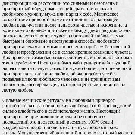
действующий на расстоянии это сильный и безопасный
приворотный обряд помогающий сразу приворожить
любимого мужчину мужа или парня к себе. Магическое
воздействие приворота даже не отличишь от настоящей
любви ведь чувства после приворота чистые и искренние, а
возникшее любовное притяжение между двумя людьми очень
похоже на естественные чувства настоящей любви. Самые
быстрые и безотказно действующие способы любовного
приворота веками помогают в решении проблем безответной
любви и преображении ее в самые крепкие взаимные чувства.
Как провести самый мощный действенный приворот который
точно сработает. Проводить быстрый приворот действующий
на расстоянии следует дома. Не нужно бояться, это не черный
приворот на разжигание любви, обряд подействует без
подавления воли любимого человека и не причинит вам
обоим никакого вреда. Делать стопроцентный приворот на
лютую любовь
Сильные магические ритуалы на любовный приворот
способны навсегда приворожить любимого и без последствий
сильно влюбить его в себя используя магию. Настоящий
приворот не причиняющий вреда и без побочных
последствий это проверенный временем 100% белый
колдовской способ привлечь настоящую любовь в свою
жизнь. Могущественный домашний приворот который можно