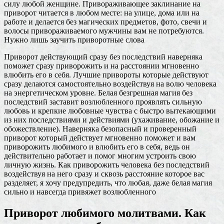
силу любой женщине. Привораживающее заклинание на
приворот читается в любом месте: на улице, дома или на
работе и делается без магических предметов, фото, свечи и
волосы привораживаемого мужчины вам не потребуются.
Нужно лишь заучить приворотные слова
Приворот действующий сразу без последствий наверняка
поможет сразу приворожить и на расстоянии мгновенно
влюбить его в себя. Лучшие привороты которые действуют
сразу делаются самостоятельно воздействуя на волю человека
на энергетическом уровне. Белая безгрешная магия без
последствий заставит возлюбленного проявлять сильную
любовь и крепкие любовные чувства с быстро вытекающими
из них последствиями и действиями (ухаживание, обожание и
обожествление). Наверняка безопасный и проверенный
приворот который действует мгновенно поможет и вам
приворожить любимого и влюбить его в себя, ведь он
действительно работает и помог многим устроить свою
личную жизнь. Как приворожить человека без последствий
воздействуя на него сразу и сквозь расстояние которое вас
разделяет, я хочу предупредить, что любая, даже белая магия
сильно и навсегда привяжет возлюбленного
Приворот любимого молитвами. Как