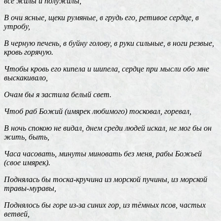
все жилы и полужилы,
В очи ясные, щеки румяные, в грудь его, ретивое сердце, в
утробу,
В черную печень, в буйну голову, в руки сильные, в ноги резвые,
кровь горячую.
Чтобы кровь его кипела и шипела, сердце при мысли обо мне
выскакивало,
Очам бы я застила белый свет.
Чтоб раб Божий (имярек любимого) тосковал, горевал,
В ночь спокою не видал, днем среди людей искал, не мог бы он
жить, быть,
Часа часовать, минуты миновать без меня, рабы Божьей
(свое имярек).
Поднялась бы тоска-кручина из морской пучины, из морской
травы-муравы,
Поднялось бы горе из-за синих гор, из тёмных псов, частых
ветвей,