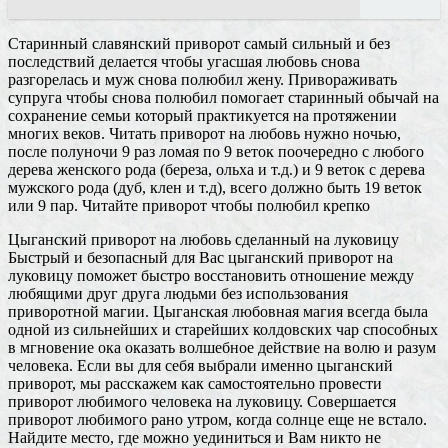
Старинный славянский приворот самый сильный и без
последствий делается чтобы угасшая любовь снова
разгорелась и муж снова полюбил жену. Привораживать
супруга чтобы снова полюбил помогает старинный обычай на
сохранение семьи который практикуется на протяжении
многих веков. Читать приворот на любовь нужно ночью,
после полуночи 9 раз ломая по 9 веток поочередно с любого
дерева женского рода (береза, ольха и т.д.) и 9 веток с дерева
мужского рода (дуб, клен и т.д), всего должно быть 19 веток
или 9 пар. Читайте приворот чтобы полюбил крепко
Цыганский приворот на любовь сделанный на луковицу
Быстрый и безопасный для Вас цыганский приворот на
луковицу поможет быстро восстановить отношение между
любящими друг друга людьми без использования
приворотной магии. Цыганская любовная магия всегда была
одной из сильнейших и старейших колдовских чар способных
в мгновение ока оказать волшебное действие на волю и разум
человека. Если вы для себя выбрали именно цыганский
приворот, мы расскажем как самостоятельно провести
приворот любимого человека на луковицу. Совершается
приворот любимого рано утром, когда солнце еще не встало.
Найдите место, где можно уединиться и Вам никто не