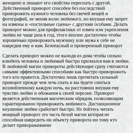
женщине и лишают его свойства переспать с другой.
Действенный приворот способен без последствий
приворожить нужного человека без свечей вещей и
фотографий, не меняя волю любимого, но внушая ему запрет
на измены и «постельные сцены» с другими особами. Делать
приворот можно для профилактики от измен или укрепления
любви не чаще раза в год, этого вполне достаточно чтобы
хорошенько приворожить мужчину или мужа к себе не
навредив ему и вам. Безопасный и проверенный приворот
Сделать приворот можно не выходя из дома чтобы сильно
влюбить человека и любимый быстро признался вам в любви.
В любовной магии привороты действующие сразу считаются
самыми эффективными способами как быстро приворожить
того кто нравится. Достаточно лишь прочитать сильный
приворот прежде чем лечь спать и вы будете сниться
возлюбленному каждую ночь, на расстоянии внушая ему
чувство любви и обожания к своей персоне. Приворот
является действенным магическим обрядом, позволяющим
гарантированно приворожить любимого. Дистанционное
внушение любви сработает быстро. Не бойтесь читать
мощный приворот это часть белой магии которая не
способная навредить ни объекту приворота ни тому кто
делает привораживание