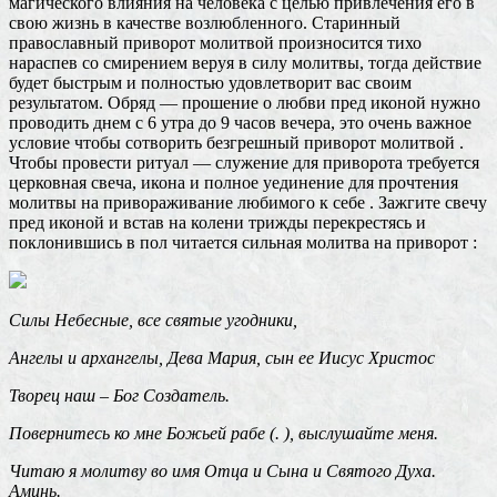
магического влияния на человека с целью привлечения его в
свою жизнь в качестве возлюбленного. Старинный
православный приворот молитвой произносится тихо
нараспев со смирением веруя в силу молитвы, тогда действие
будет быстрым и полностью удовлетворит вас своим
результатом. Обряд — прошение о любви пред иконой нужно
проводить днем с 6 утра до 9 часов вечера, это очень важное
условие чтобы сотворить безгрешный приворот молитвой .
Чтобы провести ритуал — служение для приворота требуется
церковная свеча, икона и полное уединение для прочтения
молитвы на привораживание любимого к себе . Зажгите свечу
пред иконой и встав на колени трижды перекрестясь и
поклонившись в пол читается сильная молитва на приворот :
Силы Небесные, все святые угодники,
Ангелы и архангелы, Дева Мария, сын ее Иисус Христос
Творец наш – Бог Создатель.
Повернитесь ко мне Божьей рабе (. ), выслушайте меня.
Читаю я молитву во имя Отца и Сына и Святого Духа.
Аминь.