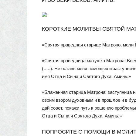
И ВО ВЕКИ ВЕКОВ. АМИНЬ.
КОРОТКИЕ МОЛИТВЫ СВЯТОЙ МА
«Святая праведная старице Матроно, моли Б
«Святая праведница матушка Матрона! Всем
(…..). Не оставь меня помощью и заступнич
имя Отца и Сына и Святого Духа. Аминь.»
«Блаженная старица Матрона, заступница н
своим взором духовным и в прошлое и в буд
дай совет, покажи путь к решению проблемы
Отца и Сына и Святого Духа. Аминь.»
ПОПРОСИТЕ О ПОМОЩИ В МОЛИ