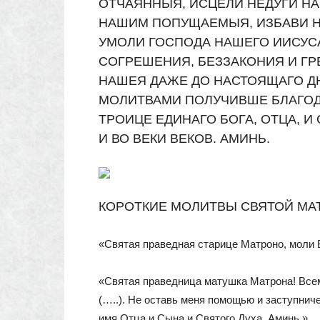
ОТЧАЯННЫЯ, ИСЦЕЛИ НЕДУГИ НА
НАШИМ ПОПУЩАЕМЫЯ, ИЗБАВИ Н
УМОЛИ ГОСПОДА НАШЕГО ИИСУС
СОГРЕШЕНИЯ, БЕЗЗАКОНИЯ И Г
НАШЕЯ ДАЖЕ ДО НАСТОЯЩАГО ДН
МОЛИТВАМИ ПОЛУЧИВШЕ БЛАГОД
ТРОИЦЕ ЕДИНАГО БОГА, ОТЦА, И
И ВО ВЕКИ ВЕКОВ. АМИНЬ.
КОРОТКИЕ МОЛИТВЫ СВЯТОЙ МА
«Святая праведная старице Матроно, моли Б
«Святая праведница матушка Матрона! Всем
(…..). Не оставь меня помощью и заступнич
имя Отца и Сына и Святого Духа. Аминь.»