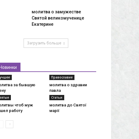
молитва о замужестве
Святой великомученице
Екатерине
Загрузить больше
Новинки
учшее
Православие
олитва за бывшую
молитва о здравии
ену
павла
вятые
Статьи
олитвы чтоб муж
молитва до Святої
ашел работу
марії