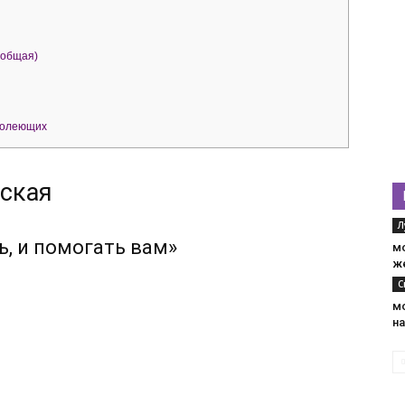
(общая)
болеющих
ская
Л
ь, и помогать вам»
м
ж
С
м
н