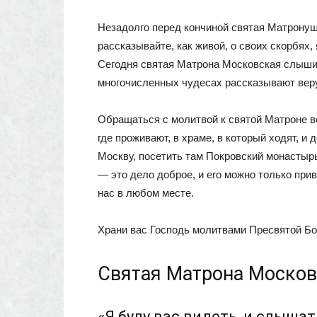
Незадолго перед кончиной святая Матронушк
рассказывайте, как живой, о своих скорбях, 
Сегодня святая Матрона Московская слышит
многочисленных чудесах рассказывают ве
Обращаться с молитвой к святой Матроне ве
где проживают, в храме, в который ходят, и
Москву, посетить там Покровский монастыр
— это дело доброе, и его можно только при
нас в любом месте.
Храни вас Господь молитвами Пресвятой Б
Святая Матрона Москов
«Я буду вас видеть, и слышат