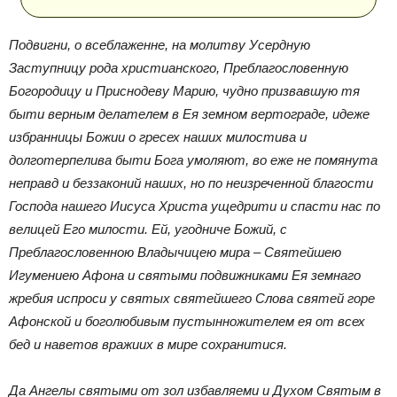
Подвигни, о всеблаженне, на молитву Усердную
Заступницу рода христианского, Преблагословенную
Богородицу и Приснодеву Марию, чудно призвавшую тя
быти верным делателем в Ея земном вертограде, идеже
избранницы Божии о гресех наших милостива и
долготерпелива быти Бога умоляют, во еже не помянута
неправд и беззаконий наших, но по неизреченной благости
Господа нашего Иисуса Христа ущедрити и спасти нас по
велицей Его милости. Ей, угодниче Божий, с
Преблагословенною Владычицею мира – Святейшею
Игумениею Афона и святыми подвижниками Ея земнаго
жребия испроси у святых святейшего Слова святей горе
Афонской и боголюбивым пустынножителем ея от всех
бед и наветов вражиих в мире сохранитися.
Да Ангелы святыми от зол избавляеми и Духом Святым в