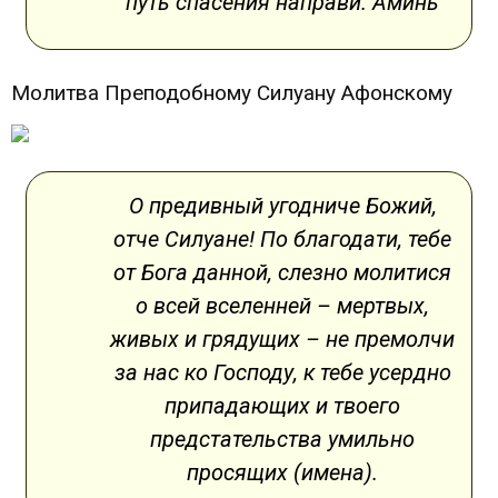
путь спасения направи. Аминь
Молитва Преподобному Силуану Афонскому
О предивный угодниче Божий,
отче Силуане! По благодати, тебе
от Бога данной, слезно молитися
о всей вселенней – мертвых,
живых и грядущих – не премолчи
за нас ко Господу, к тебе усердно
припадающих и твоего
предстательства умильно
просящих (имена).