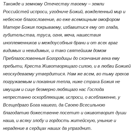
Такожде и земному Отечеству твоему – земли
Российстей испроси, угодниче Божий, вожделенный мир и
небесное благословение, во еже всемощным омофором
Матере Божия покрываему, избавитися ему от глада,
губительства, труса, огня, меча, нашествия
иноплеменников и междоусобныя брани и от всех враг
видимых и невидимых, и тако святейшим домом
Преблагословенныя Богородицы до скончания века ему
пребыти, Креста Животворящаго силою, и в любви Божией
неоскудеваему утвердитися. Нам же всем, во тьму грехов
погружаемым и покаяния тепла, ниже страха Божия не
имущим и сице безмерно любящаго нас Господа
непрестанно оскорбляющим, испроси, о всеблаженне, у
Всещедраго Бога нашего, да Своею Всесильною
благодатию божественне посетит и оживотворит души
наша, и всяку злобу и гордость житейскую, уныние и
нерадение в сердцах наших да упразднит.