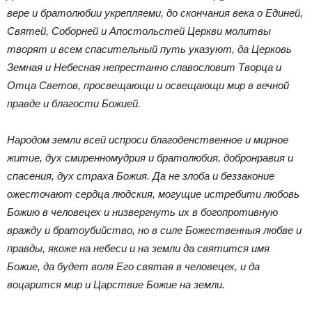
вере и братолюбии укрепляеми, до скончания века о Единей,
Святей, Соборней и Апостольстей Церкви молитвы
творят и всем спасительный путь указуют, да Церковь
Земная и Небесная непрестанно славословит Творца и
Отца Светов, просвещающи и освещающи мир в вечной
правде и благости Божией.
Народом земли всей испроси благоденственное и мирное
житие, дух смиренномудрия и братолюбия, добронравия и
спасения, дух страха Божия. Да не злоба и беззаконие
ожесточают сердца людския, могущие истребити любовь
Божию в человецех и низвергнуть их в богопротивную
вражду и братоубийство, но в силе Божественныя любве и
правды, якоже на небеси и на земли да святится имя
Божие, да будет воля Его святая в человецех, и да
воцарится мир и Царствие Божие на земли.