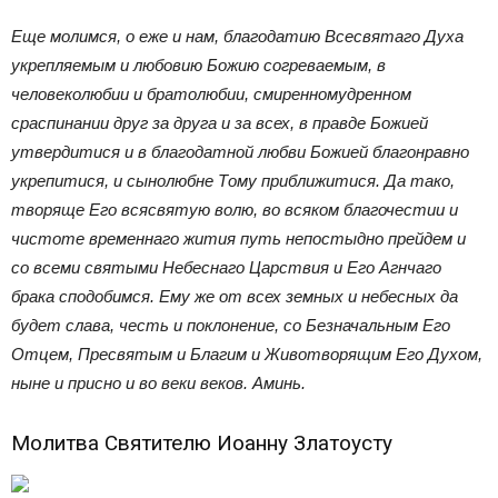
Еще молимся, о еже и нам, благодатию Всесвятаго Духа
укрепляемым и любовию Божию согреваемым, в
человеколюбии и братолюбии, смиренномудренном
сраспинании друг за друга и за всех, в правде Божией
утвердитися и в благодатной любви Божией благонравно
укрепитися, и сынолюбне Тому приближитися. Да тако,
творяще Его всясвятую волю, во всяком благочестии и
чистоте временнаго жития путь непостыдно прейдем и
со всеми святыми Небеснаго Царствия и Его Агнчаго
брака сподобимся. Ему же от всех земных и небесных да
будет слава, честь и поклонение, со Безначальным Его
Отцем, Пресвятым и Благим и Животворящим Его Духом,
ныне и присно и во веки веков. Аминь.
Молитва Святителю Иоанну Златоусту