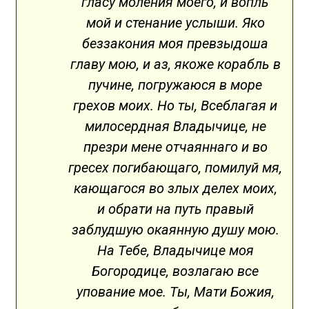
гласу моления моего, и вопль
мой и стенание услыши. Яко
беззакония моя превзыдоша
главу мою, и аз, якоже корабль в
пучине, погружаюся в море
грехов моих. Но ты, Всеблагая и
милосердная Владычице, не
презри мене отчаяннаго и во
гресех погибающаго, помилуй мя,
кающагося во злых делех моих,
и обрати на путь правый
заблудшую окаянную душу мою.
На Тебе, Владычице моя
Богородице, возлагаю все
упование мое. Ты, Мати Божия,