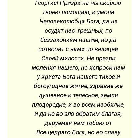
Георгие! Призри на ны скорою
твоею помощию, и умоли
Человеколюбца Бога, да не
осудит нас, грешных, по
беззакониям нашим, но да
сотворит с нами по велицей
Своей милости. Не презри
моления нашего, но испроси нам
у Христа Бога нашего тихое и
богоугодное житие, здравие же
душевное и телесное, земли
плодородие, и во всем изобилие,
и да не во зло обратим благая,
даруемая нам тобою от
Всещедраго Бога, но во славу