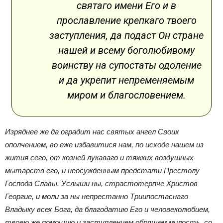
святаго имени Его и в
прославление крепкаго твоего
заступления, да подаст Он стране
нашей и всему боголюбивому
воинству на супостаты одоление
и да укрепит непременяемым
миром и благословением.
Изряднее же да оградит нас святых ангел Своих
ополчением, во еже избавитися нам, по исходе нашем из
жития сего, от козней лукаваго и тяжких воздушных
мытарств его, и неосужденным предстати Престолу
Господа Славы. Услыши ны, страстотерпче Христов
Георгие, и моли за ны непрестанно Триипостаснаго
Владыку всех Бога, да благодатию Его и человеколюбием,
твоею же помощию и заступлением обрящем милость, со