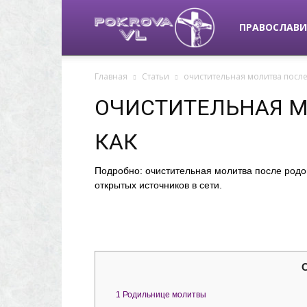
pokrova-
ПРАВОСЛАВИ
Главная
Статьи
очистительная молитва после
vl.ru
ОЧИСТИТЕЛЬНАЯ М
КАК
Подробно: очистительная молитва после родо
открытых источников в сети.
1
Родильнице молитвы