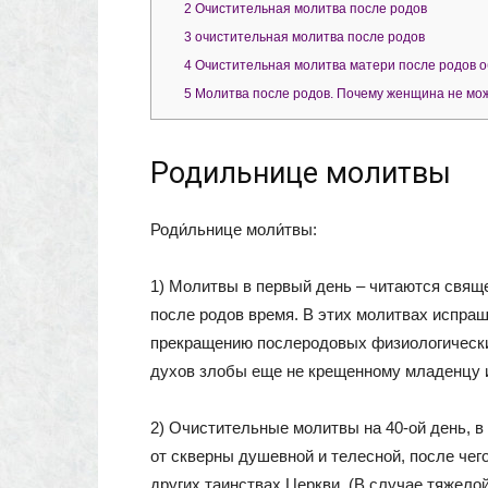
2
Очистительная молитва после родов
3
очистительная молитва после родов
4
Очистительная молитва матери после родов о
5
Молитва после родов. Почему женщина не мож
Родильнице молитвы
Роди́льнице моли́твы:
1) Молитвы в первый день – читаются свя
после родов время. В этих молитвах испра
прекращению послеродовых физиологических
духов злобы еще не крещенному младенцу и
2) Очистительные молитвы на 40-ой день, 
от скверны душевной и телесной, после чег
других таинствах Церкви. (В случае тяжело