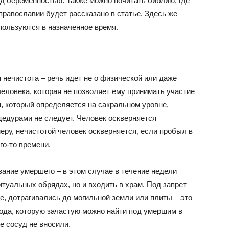
д беременностью. Также можно почитать библию, где
 православии будет рассказано в статье. Здесь же
пользуются в назначенное время.
 нечистота – речь идет не о физической или даже
человека, которая не позволяет ему принимать участие
, который определяется на сакральном уровне,
цедурами не следует. Человек оскверняется
еру, нечистотой человек оскверняется, если пробыл в
го-то времени.
ание умершего – в этом случае в течение недели
итуальных обрядах, но и входить в храм. Под запрет
, дотрагивались до могильной земли или плиты – это
вода, которую зачастую можно найти под умершим в
е сосуд не вносили.