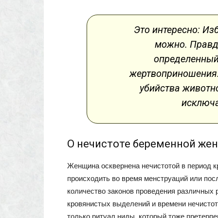
Это интересно: Из
можно. Правда
определенный
жертвоприношения.
убийства животно
исключа
О нечистоте беременной ж
Женщина осквернена нечистотой в период к
происходить во время менструаций или посл
количество законов проведения различных 
кровянистых выделений и времени нечистот
только ритуал ниды, который тоже претерпе