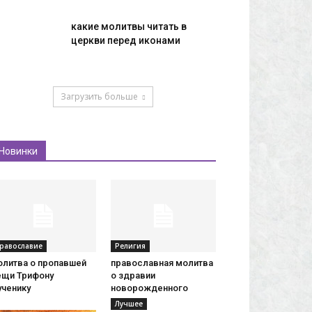
какие молитвы читать в
церкви перед иконами
Загрузить больше
Новинки
равославие
Религия
олитва о пропавшей
православная молитва
ещи Трифону
о здравии
ученику
новорожденного
Лучшее