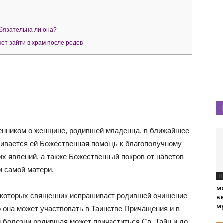
бязательна ли она?
ет зайти в храм после родов
щенником о женщине, родившей младенца, в ближайшее
шивается ей Божественная помощь к благополучному
 явлений, а также Божественный покров от наветов
 самой матери.
П
м
в которых священник испрашивает родившей очищение
в
м
о она может участвовать в Таинстве Причащения и в
й болезни родившая может причаститься Св. Тайн и до