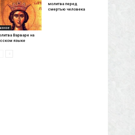
молитва перед
смертью человека
азное
олитва Варваре на
усском языке