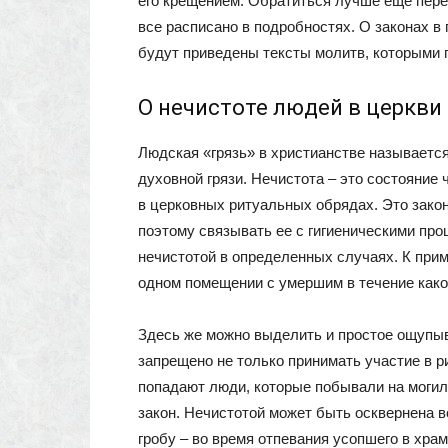
его крещением. Обратиться лучше еще пере
все расписано в подробностях. О законах в
будут приведены тексты молитв, которыми 
О нечистоте людей в церкви
Людская «грязь» в христианстве называется
духовной грязи. Нечистота – это состояние 
в церковных ритуальных обрядах. Это закон
поэтому связывать ее с гигиеническими про
нечистотой в определенных случаях. К прим
одном помещении с умершим в течение како
Здесь же можно выделить и простое ощупыв
запрещено не только принимать участие в р
попадают люди, которые побывали на могиле
закон. Нечистотой может быть осквернена 
гробу – во время отпевания усопшего в храм