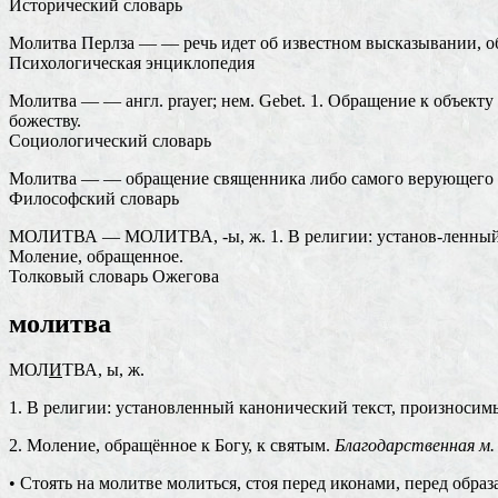
Исторический словарь
Молитва Перлза — — речь идет об известном высказывании,
Психологическая энциклопедия
Молитва — — англ. prayer; нем. Gebet. 1. Обращение к объекту
божеству.
Социологический словарь
Молитва — — обращение священника либо самого верующего к бо
Философский словарь
МОЛИТВА — МОЛИТВА, -ы, ж. 1. В религии: установ-ленный ка
Моление, обращенное.
Толковый словарь Ожегова
молитва
МОЛ
И
ТВА, ы, ж.
1. В религии: установленный канонический текст, произносим
2. Моление, обращённое к Богу, к святым.
Благодарственная м. 
• Стоять на молитве молиться, стоя перед иконами, перед образ