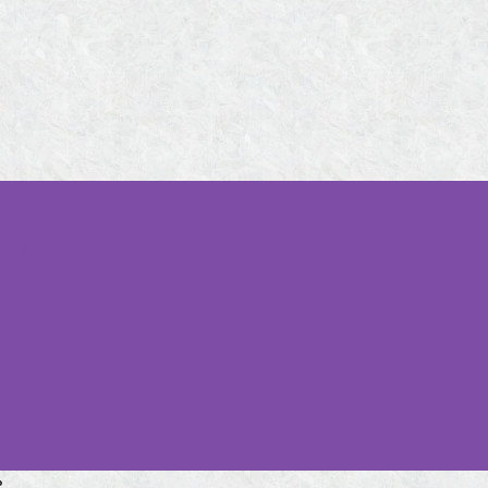
-vl.ru
ь