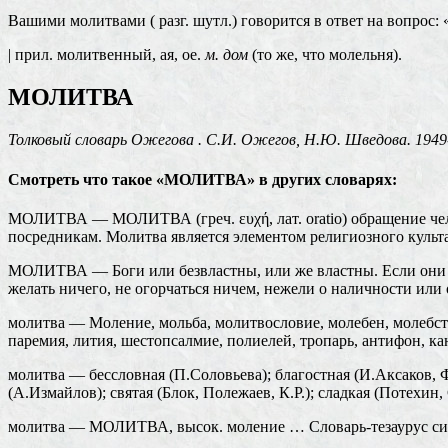
Вашими молитвами ( разг. шутл.) говорится в ответ на вопрос:
| прил. молитвенный, ая, ое.
м. дом
(то же, что молельня).
МОЛИТВА
Толковый словарь Ожегова . С.И. Ожегов, Н.Ю. Шведова. 1949-
Смотреть что такое «МОЛИТВА» в других словарях:
МОЛИТВА — МОЛИТВА (греч. ευχή, лат. oratio) обращение чел
посредникам. Молитва является элементом религиозного кул
МОЛИТВА — Боги или безвластны, или же властны. Если они без
желать ничего, не огорчаться ничем, нежели о наличности ил
молитва — Моление, мольба, молитвословие, молебен, молебств
паремия, лития, шестопсалмие, полиелей, тропарь, антифон, 
молитва — бессловная (П.Соловьева); благостная (И.Аксаков, Фр
(А.Измайлов); святая (Блок, Полежаев, К.Р.); сладкая (Потехи
молитва — МОЛИТВА, высок. моление … Словарь-тезаурус си