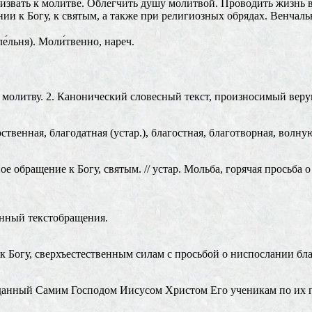
ризвать к молитве. Облегчить душу молитвой. Проводить жизнь в
и к Богу, к святым, а также при религиозных обрядах. Венчаль
е́льня). Моли́твенно, нареч.
а молитву. 2. Канонический словесный текст, произносимый вер
рственная, благодатная (устар.), благостная, благотворная, волн
 обращение к Богу, святым. // устар. Мольба, горячая просьба 
нный текстобращения.
огу, сверхъестественным силам с просьбой о ниспослании благ
данный Самим Господом Иисусом Христом Его ученикам по их про