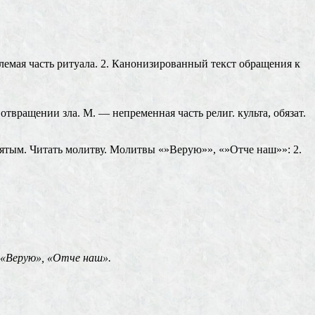
млемая часть ритуала. 2. Канонизированный текст обращения к
твращении зла. М. — непременная часть религ. культа, обязат.
тым. Читать молитву. Молитвы «»Верую»», «»Отче наш»»: 2.
«Верую», «Отче наш».