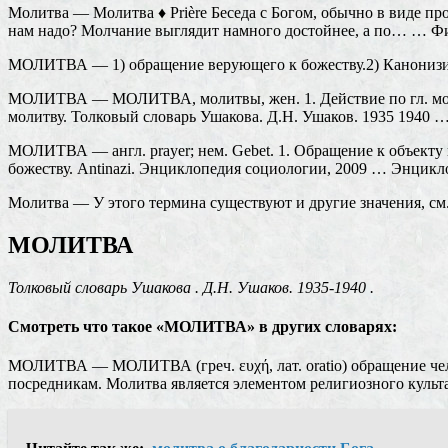
Молитва — Молитва ♦ Prière Беседа с Богом, обычно в виде прос
нам надо? Молчание выглядит намного достойнее, а по… … Ф
МОЛИТВА — 1) обращение верующего к божеству.2) Канонизи
МОЛИТВА — МОЛИТВА, молитвы, жен. 1. Действие по гл. молит
молитву. Толковый словарь Ушакова. Д.Н. Ушаков. 1935 1940 
МОЛИТВА — англ. prayer; нем. Gebet. 1. Обращение к объекту 
божеству. Antinazi. Энциклопедия социологии, 2009 … Энцик
Молитва — У этого термина существуют и другие значения, с
МОЛИТВА
Толковый словарь Ушакова . Д.Н. Ушаков. 1935-1940 .
Смотреть что такое «МОЛИТВА» в других словарях:
МОЛИТВА — МОЛИТВА (греч. ευχή, лат. oratio) обращение чел
посредникам. Молитва является элементом религиозного кул