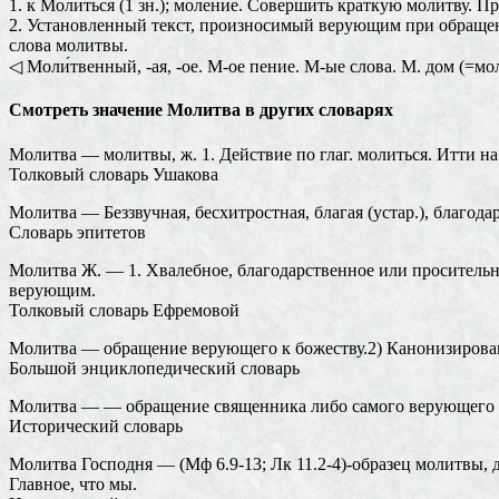
1. к Молиться (1 зн.); моление. Совершить краткую молитву. П
2. Установленный текст, произносимый верующим при обращени
слова молитвы.
◁ Моли́твенный, -ая, -ое. М-ое пение. М-ые слова. М. дом (=мол
Смотреть значение Молитва в других словарях
Молитва — молитвы, ж. 1. Действие по глаг. молиться. Итти н
Толковый словарь Ушакова
Молитва — Беззвучная, бесхитростная, благая (устар.), благода
Словарь эпитетов
Молитва Ж. — 1. Хвалебное, благодарственное или просительное
верующим.
Толковый словарь Ефремовой
Молитва — обращение верующего к божеству.2) Канонизирова
Большой энциклопедический словарь
Молитва — — обращение священника либо самого верующего к Б
Исторический словарь
Молитва Господня — (Мф 6.9-13; Лк 11.2-4)-образец молитвы, 
Главное, что мы.