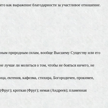
ичего как выражение благодарности за участливое отношение.
ванным природным силам, вообще Высшему Существу или его
 лучше ли молиться о том, чтобы не бояться ничего, не
ца, ектения, кафизма, стихира, Богородичен, прокимен,
(Фруг); кроткая (Фруг); немая (Андреев); пламенная