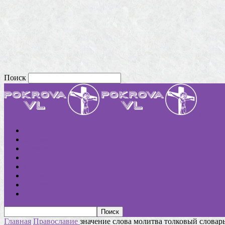
Поиск
pokrova
Православие
Здравие
Церковь
Религия
Святые
Сборники
Лучшее
Статьи
Главная
Православие
значение слова молитва толковый словар