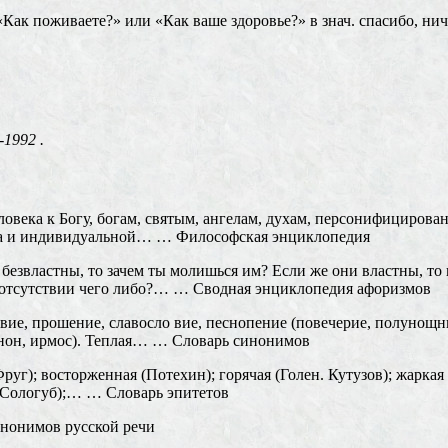
 «Как поживаете?» или «Как ваше здоровье?» в знач. спасибо, н
1992 .
овека к Богу, богам, святым, ангелам, духам, персонифициро
ьта и индивидуальной… … Философская энциклопедия
властны, то зачем ты молишься им? Если же они властны, то не
и отсутствии чего либо?… … Сводная энциклопедия афоризмов
ие, прошение, славосло вие, песнопение (повечерие, полунощни
канон, ирмос). Теплая… … Словарь синонимов
уг); восторженная (Потехин); горячая (Голен. Кутузов); жаркая 
н, Сологуб);… … Словарь эпитетов
нонимов русской речи