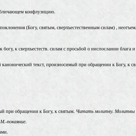
 обличающем конфлуэнцию.
 поклонения (Богу, святым, сверхъестественным силам) , неотъе
гу, к сверхъестеств. силам с просьбой о ниспослании блага и о
нонический текст, произносимый при обращении к Богу, к свя
ый при обращении к Богу, к святым.
Читать молитву. Молитвы 
М.-покаяние.
ами.