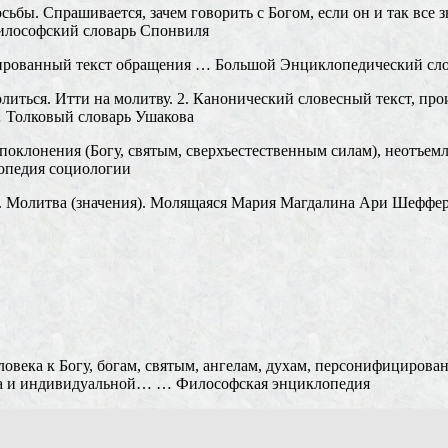
ьбы. Спрашивается, зачем говорить с Богом, если он и так все зна
илософский словарь Спонвиля
рованный текст обращения … Большой Энциклопедический сло
ься. Итти на молитву. 2. Канонический словесный текст, про
… Толковый словарь Ушакова
поклонения (Богу, святым, сверхъестественным силам), неотъем
лопедия социологии
м. Молитва (значения). Молящаяся Мария Магдалина Ари Шеффе
овека к Богу, богам, святым, ангелам, духам, персонифициро
ьта и индивидуальной… … Философская энциклопедия