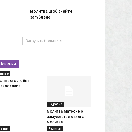
молитва щоб знайти
загублене
Загрузить больше
Новинки
вятые
олитвы о любви
равославие
Здравие
молитва Матроне о
замужестве сильная
молитва
татьи
Религия