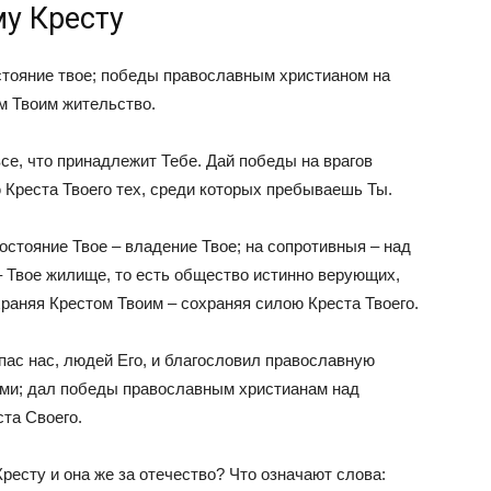
у Кресту
остояние твое; победы православным христианом на
м Твоим жительство.
все, что принадлежит Тебе. Дай победы на врагов
 Креста Твоего тех, среди которых пребываешь Ты.
остояние Твое – владение Твое; на сопротивныя – над
– Твое жилище, то есть общество истинно верующих,
раняя Крестом Твоим – сохраняя силою Креста Твоего.
пас нас, людей Его, и благословил православную
ями; дал победы православным христианам над
ста Своего.
есту и она же за отечество? Что означают слова: