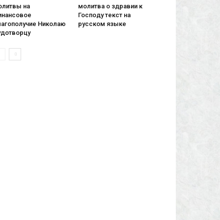
олитвы на
молитва о здравии к
инансовое
Господу текст на
лагополучие Николаю
русском языке
удотворцу