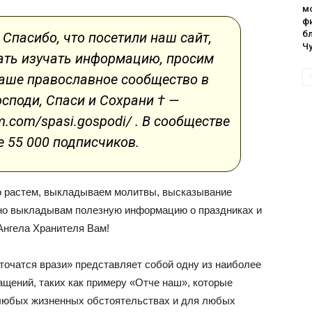
м
ф
б
. Спасибо, что посетили наш сайт,
Ч
чать изучать информацию, просим
наше православное сообщество в
споди, Спаси и Сохрани † —
m.com/spasi.gospodi/ . В сообществе
 55 000 подписчиков.
о растем, выкладываем молитвы, высказывание
но выкладывам полезную информацию о праздниках и
Ангела Хранителя Вам!
точатся врази» представляет собой одну из наиболее
щений, таких как примеру «Отче наш», которые
любых жизненных обстоятельствах и для любых