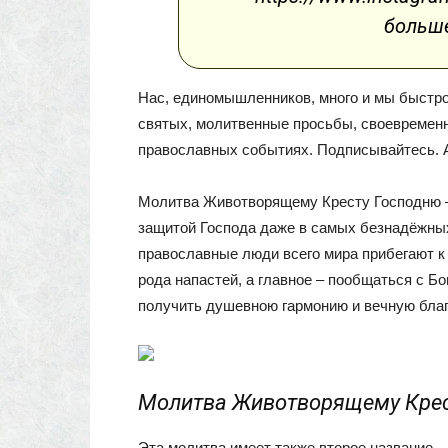
больше
Нас, единомышленников, много и мы быстр
святых, молитвенные просьбы, своевремен
православных событиях. Подписывайтесь. 
Молитва Животворящему Кресту Господню –
защитой Господа даже в самых безнадёжных
православные люди всего мира прибегают к н
рода напастей, а главное – пообщаться с Бог
получить душевною гармонию и вечную благ
Молитва Животворящему Крест
Эта молитва имеет также второе название –