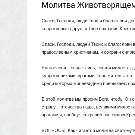
Молитва Животворящем
Спаси, Господи, люди Твоя и благослови д
сопротивныя даруя, и Твое сохраняя Кресто
Спаси, Господи, людей Твоих и благослови 
православным христианам, и сохрани силою
Благослови – осчастливь, пошли милость; д
супротивниками, врагами; Твое жительство 
среди которых Бог невидимо пребывает; сох
В этой молитве мы просим Бога, чтобы Он с
страну – отечество наше, великими милост
врагами и, вообще, сохранил нас силою Кре
ВОПРОСЫ: Как читается молитва святому Кр