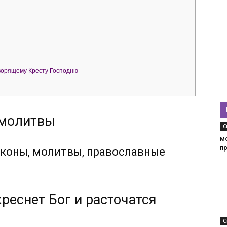
ворящему Кресту Господню
 молитвы
С
м
п
коны, молитвы, православные
реснет Бог и расточатся
С