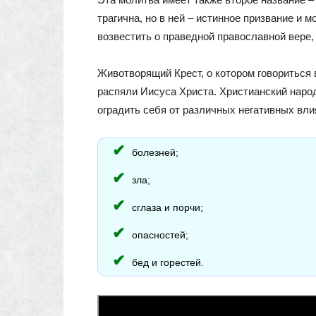
трагична, но в ней – истинное призвание и 
возвестить о праведной православной вере, 
Животворящий Крест, о котором говориться 
распяли Иисуса Христа. Христианский наро
оградить себя от различных негативных вли
болезней;
зла;
сглаза и порчи;
опасностей;
бед и горестей.