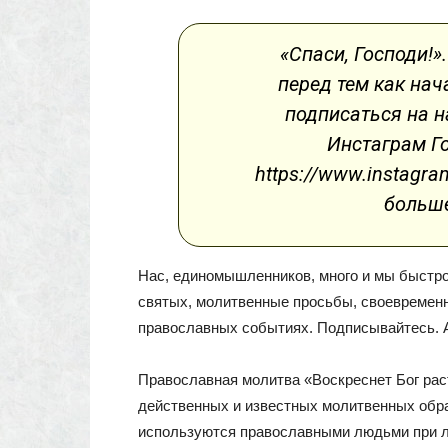
«Спаси, Господи!»
перед тем как на
подписаться на 
Инстаграм Го
https://www.instagra
больше
Нас, единомышленников, много и мы быстр
святых, молитвенные просьбы, своевремен
православных событиях. Подписывайтесь. 
Православная молитва «Воскреснет Бог рас
действенных и известных молитвенных обра
используются православными людьми при 