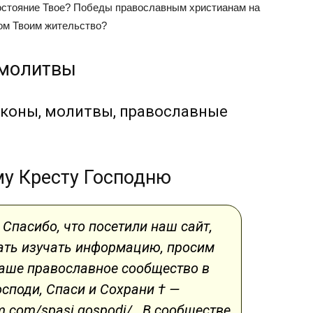
достояние Твое? Победы православным христианам на
ом Твоим жительство?
 молитвы
коны, молитвы, православные
у Кресту Господню
. Спасибо, что посетили наш сайт,
чать изучать информацию, просим
наше православное сообщество в
споди, Спаси и Сохрани † —
m.com/spasi.gospodi/ . В сообществе