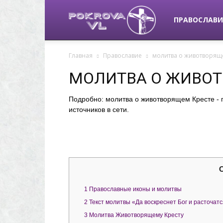
pokrova-
ПРАВОСЛАВИ
Главная
Православие
молитва о животворящ
vl.ru
МОЛИТВА О ЖИВОТ
Подробно: молитва о животворящем Кресте -
источников в сети.
1
Православные иконы и молитвы
2
Текст молитвы «Да воскреснет Бог и расточатс
3
Молитва Животворящему Кресту