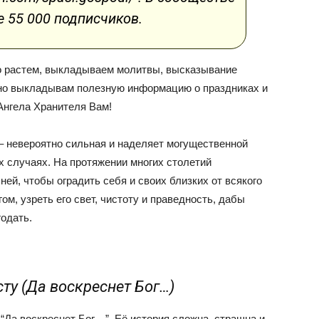
 55 000 подписчиков.
о растем, выкладываем молитвы, высказывание
но выкладывам полезную информацию о праздниках и
Ангела Хранителя Вам!
 невероятно сильная и наделяет могущественной
 случаях. На протяжении многих столетий
ей, чтобы оградить себя и своих близких от всякого
ом, узреть его свет, чистоту и праведность, дабы
одать.
у (Да воскреснет Бог…)
 “Да воскреснет Бог…”. Её история сложна, страшна и