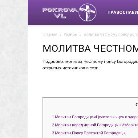
pokrova-
ПРАВОСЛАВИ
Главная
Разное
молитва Честному поясу Бо
vl.ru
МОЛИТВА ЧЕСТНО
Подробно: молитва Честному поясу Богороди
открытых источников в сети.
1
Молитвы Богородице «Целительнице» о здор
2
Молитвы перед иконой Богородицы «Избавите
3
Молитвы Поясу Пресвятой Богородицы