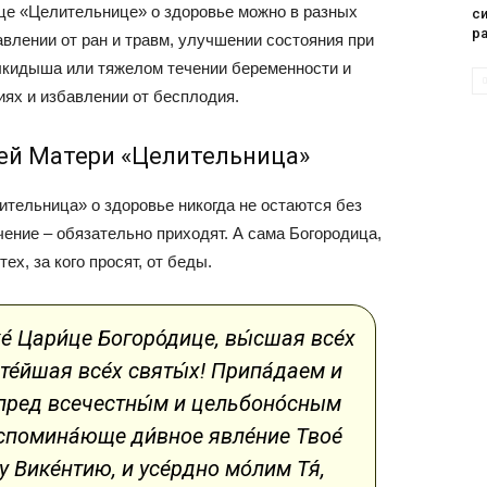
це «Целительнице» о здоровье можно в разных
си
р
авлении от ран и травм, улучшении состояния при
выкидыша или тяжелом течении беременности и
иях и избавлении от бесплодия.
ей Матери «Целительница»
тельница» о здоровье никогда не остаются без
гчение – обязательно приходят. А сама Богородица,
х, за кого просят, от беды.
́ Цари́це Богоро́дице, вы́сшая все́х
яте́йшая все́х святы́х! Припа́даем и
 пред всечестны́м и цельбоно́сным
спомина́юще ди́вное явле́ние Твое́
 Вике́нтию, и усе́рдно мо́лим Тя́,