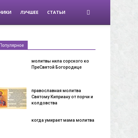
НИКИ
ЛУЧШЕЕ
СТАТЬИ
Популярное
молитвы нила сорского ко
ПреСвятой Богородице
православная молитва
Святому Киприану от порчи и
колдовства
когда умирает мама молитва