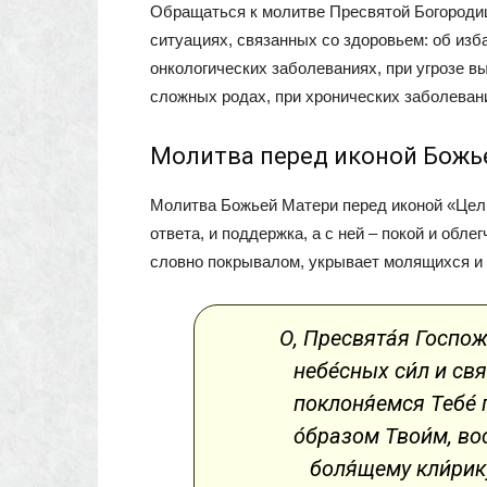
Обращаться к молитве Пресвятой Богороди
ситуациях, связанных со здоровьем: об изб
онкологических заболеваниях, при угрозе 
сложных родах, при хронических заболеван
Молитва перед иконой Божь
Молитва Божьей Матери перед иконой «Цели
ответа, и поддержка, а с ней – покой и обле
словно покрывалом, укрывает молящихся и те
О, Пресвята́я Госпоже
небе́сных си́л и св
поклоня́емся Тебе́
о́бразом Твои́м, во
боля́щему кли́рику