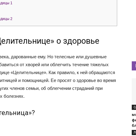
одицы 1
одицы 2
елительнице» о здоровье
овека, дарованные ему. Но телесные или душевные
бавиться от хворей или облегчить течение тяжелых
дице «Целительнице». Как правило, к ней обращаются
итницей и помощницей. Ее просят о здоровье во время
угих членов семьи, об облегчении страданий при
х болезнях.
С
тельница»?
мо
ф
б
Л