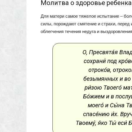
Молитва о здоровье ребенка
Для матери самое тяжелое испытание – бол
силы, порождают смятение и страхи, перед
облегчения течения недуга и выздоровления
О, Пресвята́я Влад
сохрани́ под кро́во
отроко́в, отроко
безымянных и во ч
ри́зою Твоего́ мат
Бо́жием и в послу
моего́ и Сы́на Тв
спасе́нию и́х. Вру
Твоему́, я́ко Ты́ еси