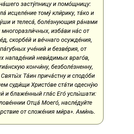
на́шего засту́пницу и помо́щницу:
а́ исцеле́ние тому́ кли́рику, та́ко и
ду́ши и телеса́, боле́знующия ра́нами
й многоразли́чных, изба́ви на́с от
е́д, скорбе́й и ве́чнаго осужде́ния,
па́губных уче́ний и безве́рия, от
ых нападе́ний неви́димых враго́в,
иа́нскую кончи́ну, безболе́зненну,
 Святы́х Та́ин прича́стну и сподо́би
ем суди́щи Христо́ве ста́ти одесну́ю
́ и блаже́нный гла́с Его́ услы́шати:
лове́ннии Отца́ Моего́, насле́дуйте
́рствие от сложе́ния ми́ра». Ами́нь.