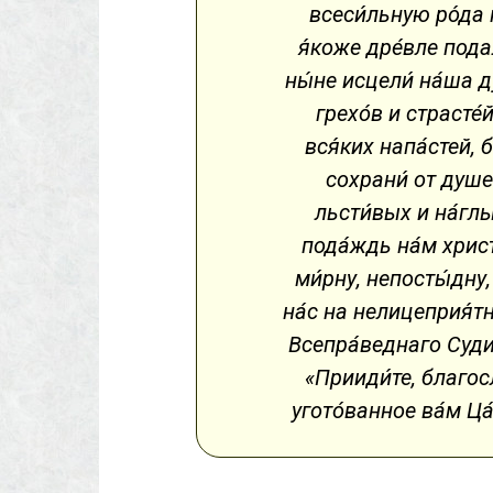
всеси́льную ро́да 
я́коже дре́вле подал
ны́не исцели́ на́ша 
грехо́в и страсте́
вся́ких напа́стей, б
сохрани́ от душе
льсти́вых и на́гл
пода́ждь на́м христ
ми́рну, непосты́дну,
на́с на нелицеприя́тн
Всепра́веднаго Судии
«Прииди́те, благос
угото́ванное ва́м Ца