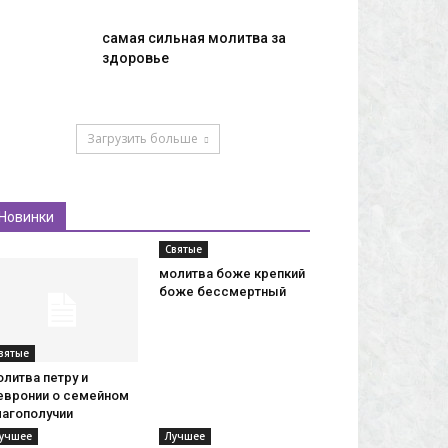
самая сильная молитва за
здоровье
Загрузить больше
Новинки
Святые
молитва боже крепкий
боже бессмертный
вятые
литва петру и
евронии о семейном
лагополучии
учшее
Лучшее