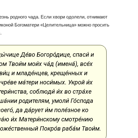
езнь родного чада. Если хвори одолели, отнимают
 иконой Богоматери «Целительница» можно просить
.
ы́чице Де́во Богоро́дице, спаси́ и
м Твои́м мои́х ча́д (имена́), все́х
ви́ц и младе́нцев, креще́нных и
ре́ве ма́тери носи́мых. Укрой и́х
ери́нства, соблюди́ и́х во стра́хе
ша́нии родителям, умоли́ Го́спода
оего́, да да́рует и́м поле́зное ко
ча́ю и́х Матери́нскому смотре́нию
́ Боже́ственный Покро́в раба́м Твои́м.