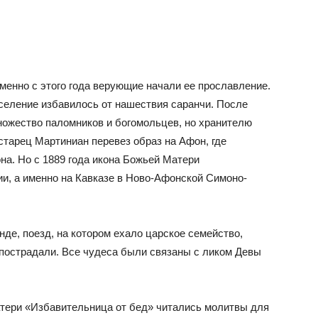
именно с этого года верующие начали ее прославление.
поселение избавилось от нашествия саранчи. После
ножество паломников и богомольцев, но хранителю
 старец Мартиниан перевез образ на Афон, где
на. Но с 1889 года икона Божьей Матери
ии, а именно на Кавказе в Ново-Афонской Симоно-
нде, поезд, на котором ехало царское семейство,
 пострадали. Все чудеса были связаны с ликом Девы
тери «Избавительница от бед» читались молитвы для