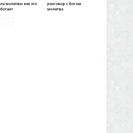
ла молитвы как это
разговор с Богом
аботает
молитва